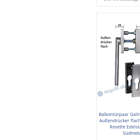
Balkontürpaar Galin
Außendrücker flach
Rosette Edelst
Südmeta