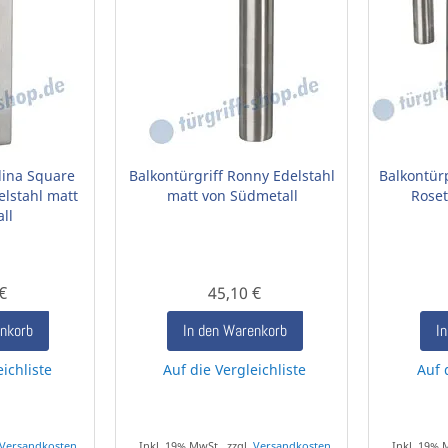
lina Square
Balkontürgriff Ronny Edelstahl
Balkontür
elstahl matt
matt von Südmetall
Roset
ll
€
45,10 €
enkorb
In den Warenkorb
I
eichliste
Auf die Vergleichliste
Auf 
Versandkosten
Inkl. 19% MwSt., zzgl.
Versandkosten
Inkl. 19% 