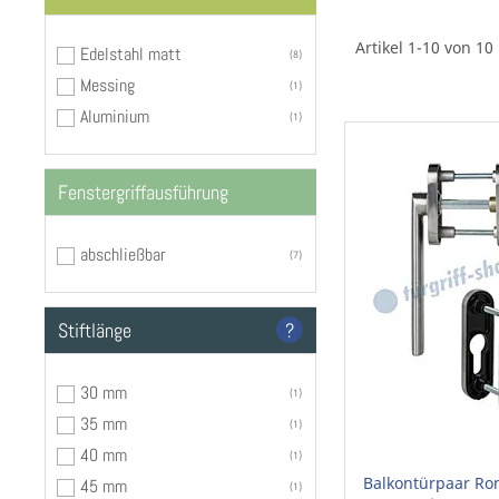
Artikel 1-10 von 10
Edelstahl matt
8
Messing
1
Aluminium
1
Fenstergriffausführung
abschließbar
7
Stiftlänge
?
30 mm
1
35 mm
1
40 mm
1
Balkontürpaar Ro
45 mm
1