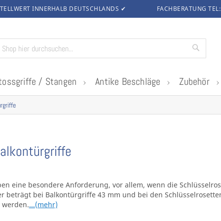
TELLWERT INNERHALB DEUTSCHLANDS
✔
FACHBERATUNG TEL
Suche
tossgriffe / Stangen
Antike Beschläge
Zubehör
rgriffe
alkontürgriffe
ben eine besondere Anforderung, vor allem, wenn die Schlüsselrose
r beträgt bei Balkontürgriffe 43 mm und bei den Schlüsselrosett
t werden.
...(mehr)