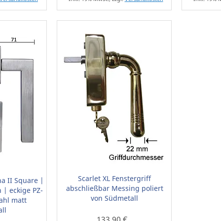
Scarlet XL Fenstergriff
a II Square |
abschließbar Messing poliert
 | eckige PZ-
von Südmetall
ahl matt
ll
133,90 €