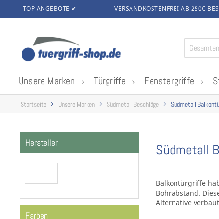
TOP ANGEBOTE ✔
VERSANDKOSTENFREI AB 250€
BES
Zum
Inhalt
springen
Unsere Marken
Türgriffe
Fenstergriffe
S
Startseite
Unsere Marken
Südmetall Beschläge
Südmetall Balkontü
Hersteller
Südmetall B
Balkontürgriffe ha
Bohrabstand. Diese
Alternative verbau
Farben