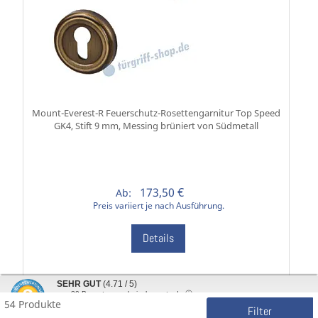
Mount-Everest-R Feuerschutz-Rosettengarnitur Top Speed
GK4, Stift 9 mm, Messing brüniert von Südmetall
173,50 €
Ab:
Preis variiert je nach Ausführung.
Details
SEHR GUT
(4.71 / 5)
aus
30
Bewertungen bei: shopvote.de ⓘ
Inkl. 19% MwSt., zzgl.
Versandkosten
54 Produkte
Informationen zur Echtheit der Bewertungen
Filter