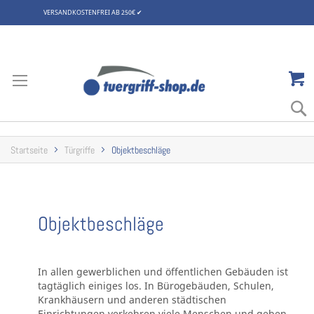
VERSANDKOSTENFREI AB 250€
✔
Zum
Inhalt
springen
Startseite
Türgriffe
Objektbeschläge
Objektbeschläge
In allen gewerblichen und öffentlichen Gebäuden ist
tagtäglich einiges los. In Bürogebäuden, Schulen,
Krankhäusern und anderen städtischen
Einrichtungen verkehren viele Menschen und geben