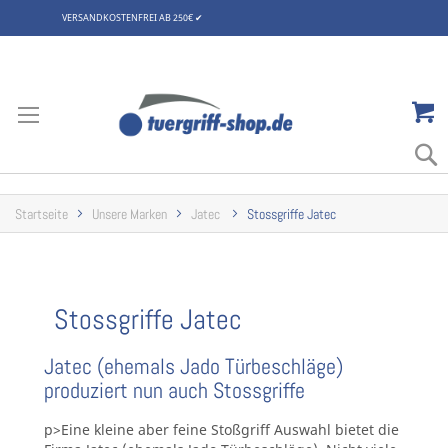
VERSANDKOSTENFREI AB 250€
✔
Zum
Inhalt
springen
Startseite
Unsere Marken
Jatec
Stossgriffe Jatec
Stossgriffe Jatec
Jatec (ehemals Jado Türbeschläge)
produziert nun auch Stossgriffe
p>Eine kleine aber feine Stoßgriff Auswahl bietet die