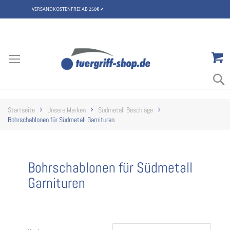
VERSANDKOSTENFREI AB 250€
✔
Zum
Inhalt
springen
Startseite
Unsere Marken
Südmetall Beschläge
Bohrschablonen für Südmetall Garnituren
Bohrschablonen für Südmetall
Garnituren