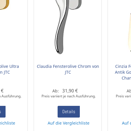
live Ultra
Claudia Fensterolive Chrom von
Cinzia 
n JTC
JTC
Antik G
Cham
 €
31,90 €
Ab:
A
ch Ausführung.
Preis variiert je nach Ausführung.
Preis var
s
Details
eichliste
Auf die Vergleichliste
Auf 