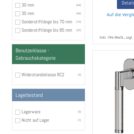
Detail
30 mm
44
35 mm
46
Auf die Vergl
Sonderstiftlänge bis 70 mm
10
Sonderstiftlänge bis 85 mm
25
Inkl. 19% MwSt., zzgl.
Benutzerklasse -
Gebrauchskategorie
Widerstandsklasse RC2
3
Lagerbestand
Lagerware
9
Nicht auf Lager
1