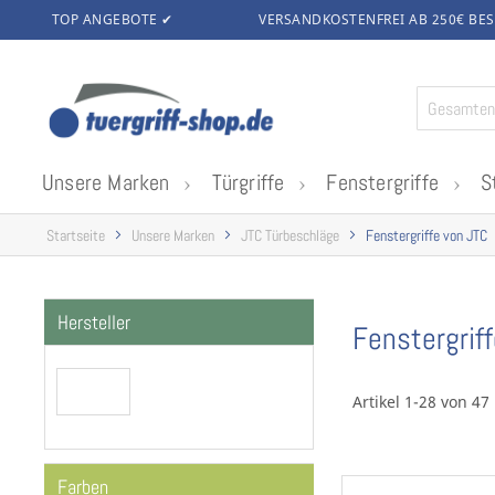
TOP ANGEBOTE ✔
VERSANDKOSTENFREI AB 250€
BES
Zum
Inhalt
springen
Unsere Marken
Türgriffe
Fenstergriffe
S
Startseite
Unsere Marken
JTC Türbeschläge
Fenstergriffe von JTC
Hersteller
Fenstergrif
Artikel 1-28 von 47
Farben