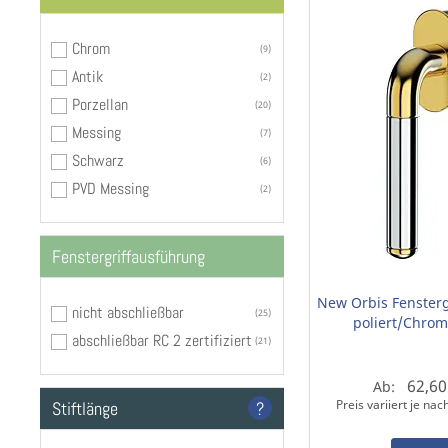
Chrom
9
Antik
2
Porzellan
20
Messing
7
Schwarz
6
PVD Messing
2
Fenstergriffausführung
New Orbis Fensterg
nicht abschließbar
25
poliert/Chrom
abschließbar RC 2 zertifiziert
21
62,60
Ab:
Stiftlänge
?
Preis variiert je na