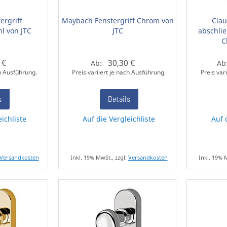
ergriff
Maybach Fenstergriff Chrom von
Clau
l von JTC
JTC
abschlie
C
 €
30,30 €
Ab:
Ab
ch Ausführung.
Preis variiert je nach Ausführung.
Preis var
s
Details
eichliste
Auf die Vergleichliste
Auf 
Versandkosten
Inkl. 19% MwSt., zzgl.
Versandkosten
Inkl. 19% 