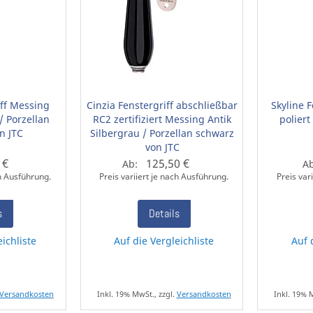
iff Messing
Cinzia Fenstergriff abschließbar
Skyline 
/ Porzellan
RC2 zertifiziert Messing Antik
poliert
n JTC
Silbergrau / Porzellan schwarz
von JTC
 €
125,50 €
Ab:
A
ch Ausführung.
Preis variiert je nach Ausführung.
Preis var
s
Details
eichliste
Auf die Vergleichliste
Auf 
Versandkosten
Inkl. 19% MwSt., zzgl.
Versandkosten
Inkl. 19% 