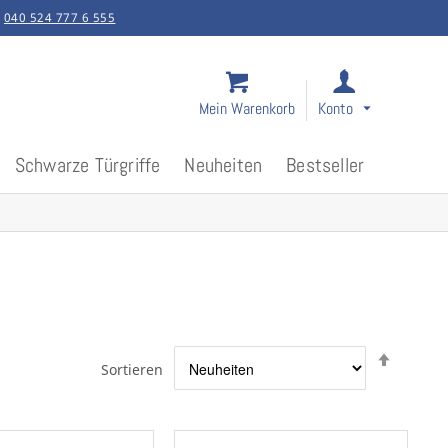
:
040 524 777 6 555
Mein Warenkorb
Konto
Schwarze Türgriffe
Neuheiten
Bestseller
Abstei
Sortieren
sortier