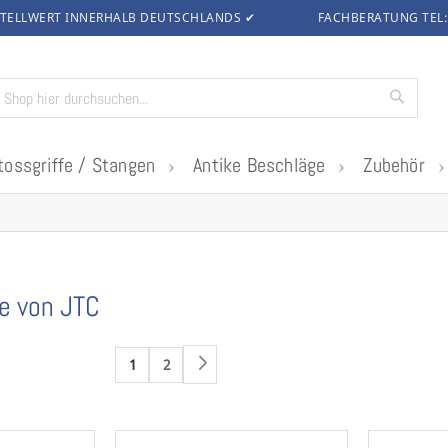
TELLWERT INNERHALB DEUTSCHLANDS
✔
FACHBERATUNG TEL
Suche
tossgriffe / Stangen
Antike Beschläge
Zubehör
fe von JTC
1
2
Weiter