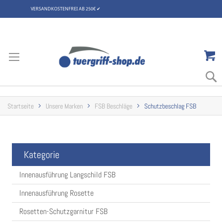
VERSANDKOSTENFREI AB 250€
✔
Zum
Inhalt
springen
Startseite
Unsere Marken
FSB Beschläge
Schutzbeschlag FSB
Kategorie
Innenausführung Langschild FSB
Innenausführung Rosette
Rosetten-Schutzgarnitur FSB