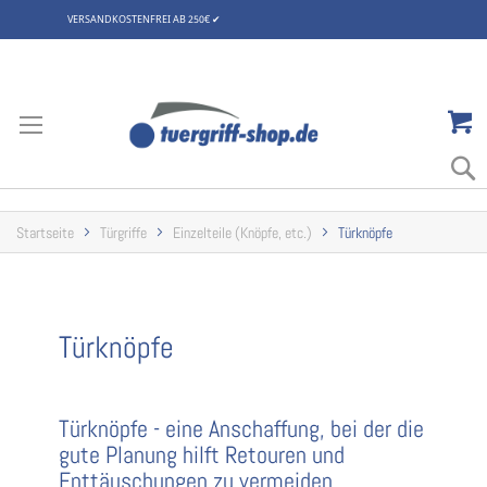
VERSANDKOSTENFREI AB 250€
✔
Zum
Inhalt
springen
Startseite
Türgriffe
Einzelteile (Knöpfe, etc.)
Türknöpfe
Türknöpfe
Türknöpfe - eine Anschaffung, bei der die
gute Planung hilft Retouren und
Enttäuschungen zu vermeiden