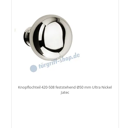
Knopflochteil 420-508 feststehend Ø50 mm Ultra Nickel
Jatec