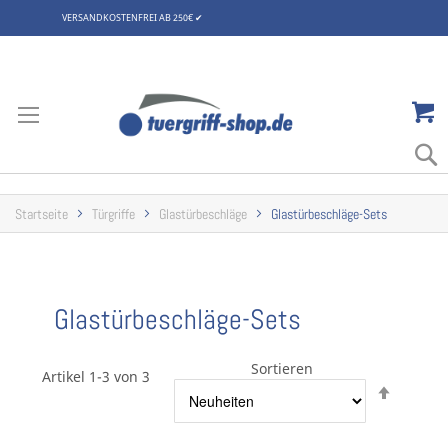
VERSANDKOSTENFREI AB 250€
✔
Zum
Inhalt
springen
Startseite
Türgriffe
Glastürbeschläge
Glastürbeschläge-Sets
Glastürbeschläge-Sets
Sortieren
Artikel 1-3 von 3
Abstei
sortier