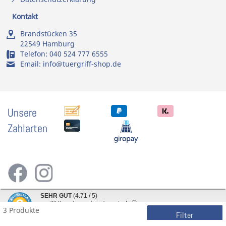
Kontakt
Brandstücken 35
22549 Hamburg
Telefon:
040 524 777 6555
Email:
info@tuergriff-shop.de
Unsere
Zahlarten
SEHR GUT
(4.71 / 5)
aus
30
Bewertungen bei: shopvote.de ⓘ
3 Produkte
Informationen zur Echtheit der Bewertungen
Filter
Preisangaben inkl. gesetzl. MwSt. und zzgl. Service- und Versandkosten