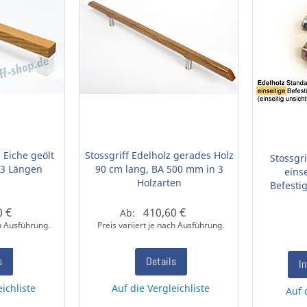
 Eiche geölt
Stossgriff Edelholz gerades Holz
Stossgr
n 3 Längen
90 cm lang, BA 500 mm in 3
eins
Holzarten
Befesti
0 €
410,60 €
Ab:
ch Ausführung.
Preis variiert je nach Ausführung.
s
Details
I
eichliste
Auf die Vergleichliste
Auf 