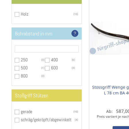
Holz
10
Bohrabstand in mm
?
250
400
3
6
500
600
1
3
800
3
Stossgriff Wenge
L 78 cm BA 
Stoßgriff Stützen
587,0
gerade
Ab:
10
Preis variiert je na
schräg/gekröpft/abgewinkelt
4