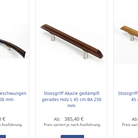
 geschwungen
Stossgriff Akazie gedämpft
Stossgrif
400 mm
gerades Holz L 45 cm BA 250
45
mm
0 €
385,40 €
Ab:
Ab
ch Ausführung.
Preis variiert je nach Ausführung.
Preis var