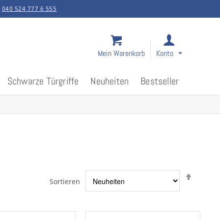
:
040 524 777 6 555
Mein Warenkorb
Konto
Schwarze Türgriffe
Neuheiten
Bestseller
Abstei
Sortieren
sortier