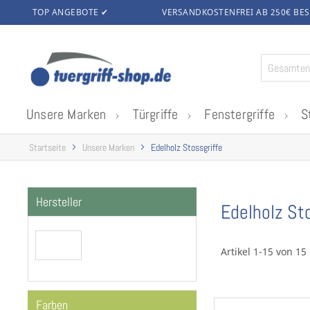
TOP ANGEBOTE ✔
VERSANDKOSTENFREI AB 250€
BES
Zum
Inhalt
springen
Unsere Marken
Türgriffe
Fenstergriffe
S
Startseite
Unsere Marken
Edelholz Stossgriffe
Hersteller
Edelholz St
Artikel 1-15 von 15
Farben