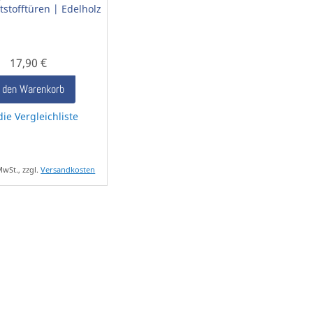
tstofftüren | Edelholz
17,90 €
n den Warenkorb
die Vergleichliste
MwSt., zzgl.
Versandkosten