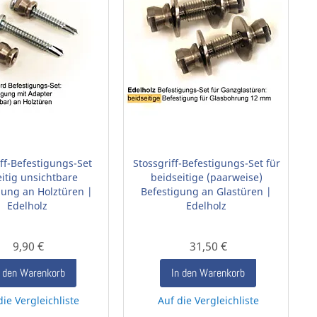
iff-Befestigungs-Set
Stossgriff-Befestigungs-Set für
eitig unsichtbare
beidseitige (paarweise)
gung an Holztüren |
Befestigung an Glastüren |
Edelholz
Edelholz
9,90 €
31,50 €
n den Warenkorb
In den Warenkorb
die Vergleichliste
Auf die Vergleichliste