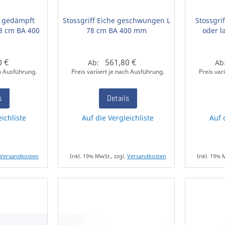
e gedämpft
Stossgriff Eiche geschwungen L
Stossgri
8 cm BA 400
78 cm BA 400 mm
oder l
0 €
561,80 €
Ab:
Ab
ch Ausführung.
Preis variiert je nach Ausführung.
Preis var
s
Details
eichliste
Auf die Vergleichliste
Auf 
Versandkosten
Inkl. 19% MwSt., zzgl.
Versandkosten
Inkl. 19% 