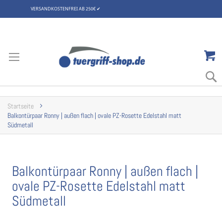
VERSANDKOSTENFREI AB 250€
✔
Zum
Inhalt
springen
Startseite
Balkontürpaar Ronny | außen flach | ovale PZ-Rosette Edelstahl matt
Südmetall
Balkontürpaar Ronny | außen flach |
ovale PZ-Rosette Edelstahl matt
Südmetall
Zum