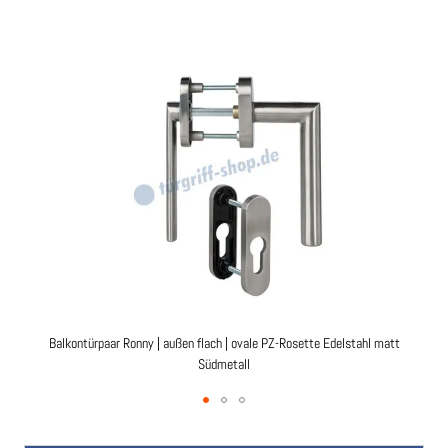
Ende
der
Bildgalerie
springen
Balkontürpaar Ronny | außen flach | ovale PZ-Rosette Edelstahl matt
Südmetall
Zum
Anfang