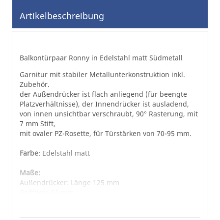
der
Artikelbeschreibung
Bildgalerie
springen
Balkontürpaar Ronny in Edelstahl matt Südmetall
Garnitur mit stabiler Metallunterkonstruktion inkl.
Zubehör.
der Außendrücker ist flach anliegend (für beengte
Platzverhältnisse), der Innendrücker ist ausladend,
von innen unsichtbar verschraubt, 90° Rasterung, mit
7 mm Stift,
mit ovaler PZ-Rosette, für Türstärken von 70-95 mm.
Farbe
: Edelstahl matt
Maße:
Außendrücker: Länge 125 mm
Grifftiefe 61 mm
Griffrosettenhöhe 13 mm
7 mm Vierkantstift