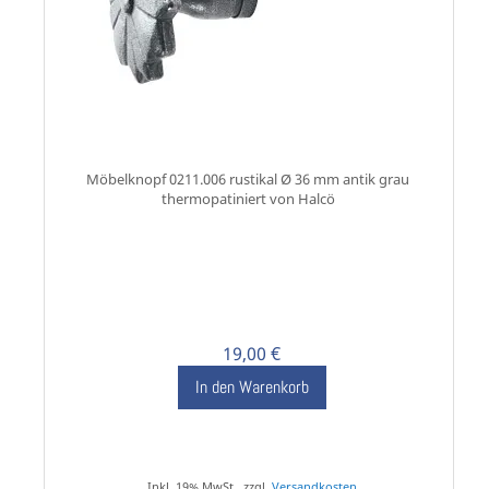
Möbelknopf 0211.006 rustikal Ø 36 mm antik grau
thermopatiniert von Halcö
19,00 €
In den Warenkorb
Inkl. 19% MwSt., zzgl.
Versandkosten