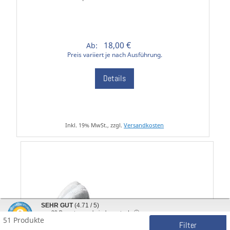
18,00 €
Ab:
Preis variiert je nach Ausführung.
Details
Inkl. 19% MwSt., zzgl.
Versandkosten
SEHR GUT
(4.71 / 5)
aus
30
Bewertungen bei: shopvote.de ⓘ
51 Produkte
Informationen zur Echtheit der Bewertungen
Filter