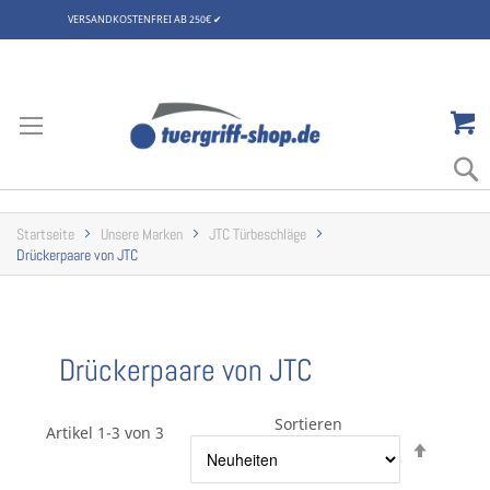
VERSANDKOSTENFREI AB 250€
✔
Zum
Inhalt
springen
Startseite
Unsere Marken
JTC Türbeschläge
Drückerpaare von JTC
Drückerpaare von JTC
Sortieren
Artikel 1-3 von 3
Abstei
sortier