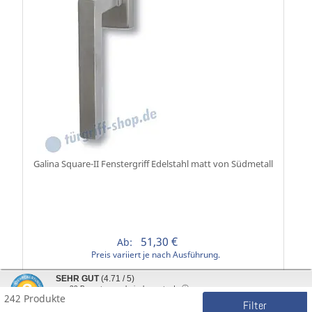
Galina Square-II Fenstergriff Edelstahl matt von Südmetall
51,30 €
Ab:
Preis variiert je nach Ausführung.
SEHR GUT
(4.71 / 5)
Details
aus
30
Bewertungen bei: shopvote.de ⓘ
242 Produkte
Informationen zur Echtheit der Bewertungen
Filter