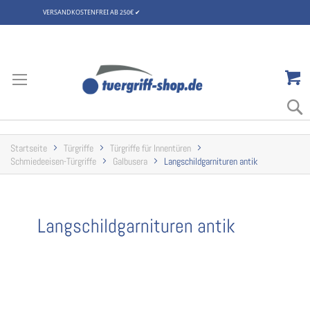
VERSANDKOSTENFREI AB 250€
✔
Zum
Inhalt
springen
Startseite
Türgriffe
Türgriffe für Innentüren
Schmiedeeisen-Türgriffe
Galbusera
Langschildgarnituren antik
Langschildgarnituren antik