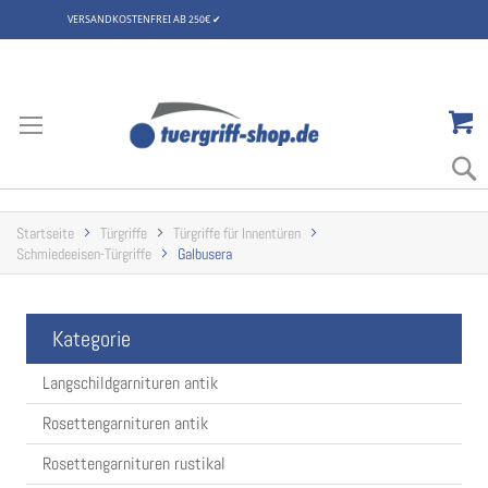
VERSANDKOSTENFREI AB 250€
✔
Zum
Inhalt
springen
Startseite
Türgriffe
Türgriffe für Innentüren
Schmiedeeisen-Türgriffe
Galbusera
Kategorie
Langschildgarnituren antik
Rosettengarnituren antik
Rosettengarnituren rustikal