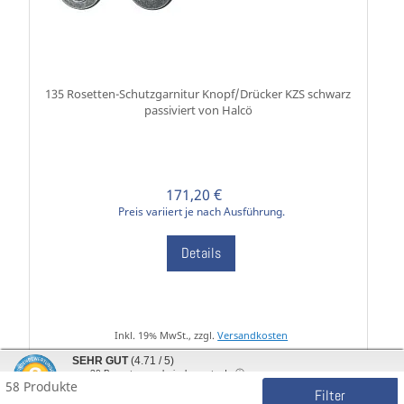
135 Rosetten-Schutzgarnitur Knopf/Drücker KZS schwarz
passiviert von Halcö
171,20 €
Preis variiert je nach Ausführung.
Details
Inkl. 19% MwSt., zzgl.
Versandkosten
SEHR GUT
(4.71 / 5)
aus
30
Bewertungen bei: shopvote.de ⓘ
58 Produkte
Informationen zur Echtheit der Bewertungen
Filter