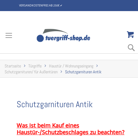
VERSANDKOSTENFREI AB 250€
✔
Zum
Inhalt
springen
Startseite
Türgriffe
Haustür / Wohnungseingang
Schutzgarnituren/ für Außentüren
Schutzgarnituren Antik
Schutzgarnituren Antik
Was ist beim Kauf eines
Haustür-/Schutzbeschlages zu beachten?