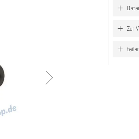
Date
Zur V
teile