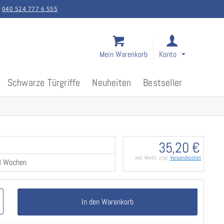
:
040 524 777 6 555
Mein Warenkorb
Konto
Schwarze Türgriffe
Neuheiten
Bestseller
35,20 €
inkl. MwSt. zzgl.
Versandkosten
-3 Wochen
In den Warenkorb