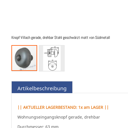
Knopf Villach gerade, drehbar Stahl geschwärzt matt von Südmetall
Zum
Anfang
der
Artikelbeschreibung
Bildgalerie
springen
|| AKTUELLER LAGERBESTAND: 1x am LAGER ||
Wohnungseingangsknopf gerade, drehbar
Durchmesser: 63 mm