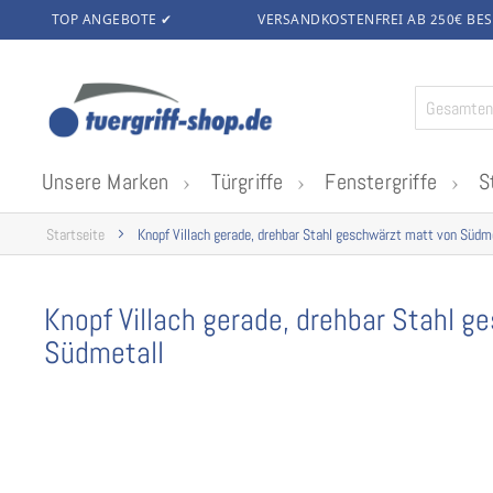
TOP ANGEBOTE ✔
VERSANDKOSTENFREI AB 250€
BES
Zum
Inhalt
springen
Unsere Marken
Türgriffe
Fenstergriffe
S
Startseite
Knopf Villach gerade, drehbar Stahl geschwärzt matt von Südm
Knopf Villach gerade, drehbar Stahl 
Südmetall
Zum
Ende
der
Bildgalerie
springen