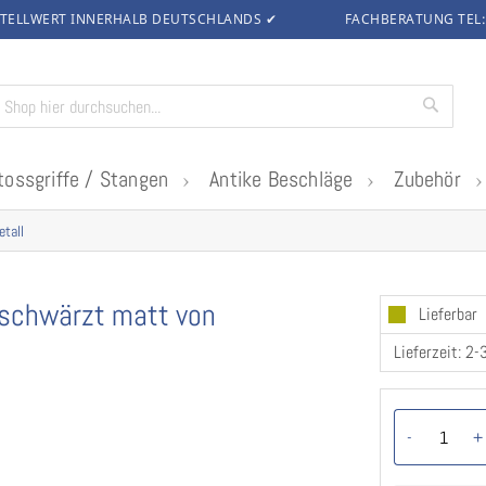
TELLWERT INNERHALB DEUTSCHLANDS
✔
FACHBERATUNG TEL
Suche
tossgriffe / Stangen
Antike Beschläge
Zubehör
etall
geschwärzt matt von
Lieferbar
Lieferzeit: 2
-
+