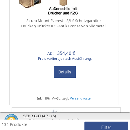
Sicura Mount Everest-LS/LS Schutzgarnitur
Drücker/Drücker KZS Antik Bronze von Südmetall
354,40 €
Ab:
Preis variiert je nach Ausführung.
Details
Inkl. 19% MwSt., zzgl.
Versandkosten
SEHR GUT
(4.71 / 5)
aus
30
Bewertungen bei: shopvote.de ⓘ
134 Produkte
Informationen zur Echtheit der Bewertungen
Filter