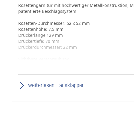
Rosettengarnitur mit hochwertiger Metallkonstruktion, M
patentierte Beschlagssystem
Rosetten-Durchmesser: 52 x 52 mm
Rosettenhöhe: 7,5 mm
Drückerlänge 129 mm
Drückertiefe: 70 mm
Drückerdurchmesser: 22 mm
Sichtbare Verschraubung
Für Standardtürstärken von 37-42 mm
Sollten Sie Garnituren außerhalb der Standardtür
weiterlesen - ausklappen
Schrauben ggf. selbst gekürzt werden.
Vario Star® Basic überzeugt durch folgende Eigenschaft
• Ein
besseres
Lagerdrehen = Präzisions Nylonführung
• Auswechselbarkeit von vielen Türdrückern = Variabilität
• Sehr
einfache Montage
der Rosette = Komfort
• Einwandfreier Halt durch
7 mm Stütznoppen
= flatterfre