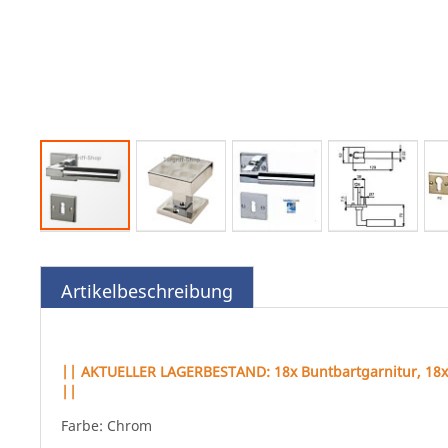
Zum
Anfang
der
Artikelbeschreibung
Bildgalerie
springen
|| AKTUELLER LAGERBESTAND: 18x Buntbartgarnitur, 18x 
||
Farbe: Chrom