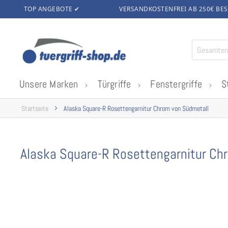
TOP ANGEBOTE ✔
VERSANDKOSTENFREI AB 250€
BES
Zum
Inhalt
springen
Unsere Marken
Türgriffe
Fenstergriffe
S
Startseite
Alaska Square-R Rosettengarnitur Chrom von Südmetall
Alaska Square-R Rosettengarnitur Ch
Zum
Ende
der
Bildgalerie
springen