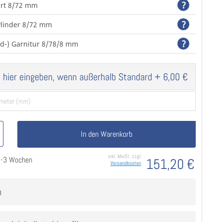
?
rt 8/72 mm
?
zylinder 8/72 mm
?
d-) Garnitur 8/78/8 mm
 hier eingeben, wenn außerhalb Standard
+
6,00 €
In den Warenkorb
inkl. MwSt. zzgl.
 2-3 Wochen
151,20 €
Versandkosten
n