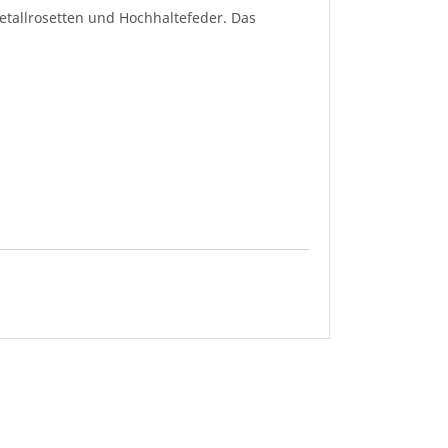
etallrosetten und Hochhaltefeder. Das
stärke bestellen, müssen die mitgelieferten
en:
ier Sitz