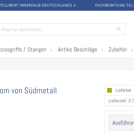
TELLWERT INNERHALB DEUTSCHLANDS
✔
FACHBERATUNG TEL
Suche
tossgriffe / Stangen
Antike Beschläge
Zubehör
rom von Südmetall
Lieferbar
Lieferzeit: 2
Ausführu