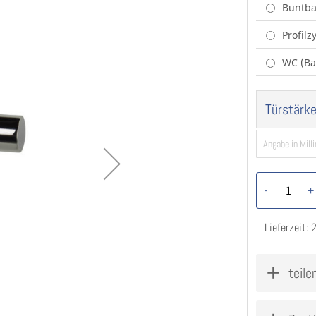
Buntba
Profil
WC (Ba
Türstärke
-
+
Lieferzeit:
teile