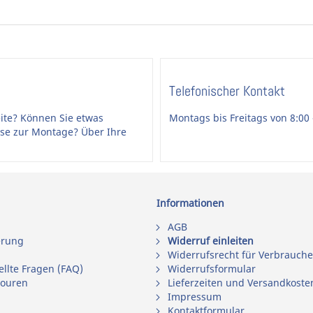
tten, daher als Renovierungsgarnitur
nen, die eher nicht sorgfältig mit
scher Anwendung ausgeht (z. B.
Telefonischer Kontakt
ite? Können Sie etwas
Montags bis Freitags von 8:00 
ise zur Montage? Über Ihre
untbart
(für den dicken Zimmertürschlüssel)
um oder das Kinderzimmer und andere
Informationen
r die
Ausführung WC (BAD)
. Die WC-
AGB
erung
Widerruf einleiten
t verloren gehen. Im Notfall kommt schnelle
Widerrufsrecht für Verbrauche
tzschraube gedreht werden kann, nach innen
ellte Fragen (FAQ)
Widerrufsformular
touren
Lieferzeiten und Versandkoste
eckschloss in der Tür benötigt. Sollten Sie
Impressum
 haben, empfehlen wir den Austausch des
Kontaktformular