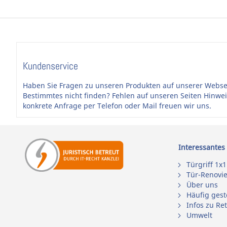
•
Schnellverschraubung
= Zeitersparnis
•
Rosetten Ø 55 mm
- überdeckt alle 50 mm + 52 mm Rose
geeignet
EN 1906 Benutzerklasse 3
: Häufige Benutzung durch Perso
Beschlägen umgehen und von denen ein hohes Risiko fal
Kundenservice
Bürogebäude mit Publikumsverkehr).
Haben Sie Fragen zu unseren Produkten auf unserer Webse
Ausführungen und Technik
Bestimmtes nicht finden? Fehlen auf unseren Seiten Hinwe
konkrete Anfrage per Telefon oder Mail freuen wir uns.
Diese Zimmertürgarnitur ist bestens in der
Ausführung B
für Ihr Wohnzimmer, Ihr Schlafzimmer, Ihren Abstellra
Innenräume geeignet.
Interessantes
Für das Badezimmer bzw. die Gästetoilette empfehlen wi
Verriegelung von innen erfolgt mittels eines Riegels.
Türgriff 1x1
Tür-Renovi
Vorteile einer WC-(BAD)Garnitur:
Der Schlüssel kann nich
Über uns
Hilfe von außen durch ein Geldstück, mit dem die Schli
Häufig gest
ins Bad.
Infos zu Re
Voraussetzung für eine WC-Garnitur:
Es wird ein WC-Einst
Umwelt
jetzt noch ein Buntbart-Schloss in Ihrer WC-Tür verbaut