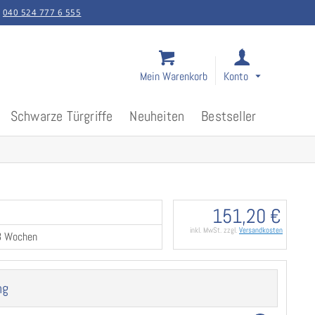
:
040 524 777 6 555
Mein Warenkorb
Konto
Schwarze Türgriffe
Neuheiten
Bestseller
151,20 €
inkl. MwSt. zzgl.
Versandkosten
-3 Wochen
ng