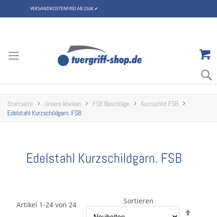
VERSANDKOSTENFREI AB 250€
✔
Zum
Inhalt
springen
Startseite
Unsere Marken
FSB Beschläge
Kurzschild FSB
Edelstahl Kurzschildgarn. FSB
Edelstahl Kurzschildgarn. FSB
Sortieren
Artikel 1-24 von 24
Abstei