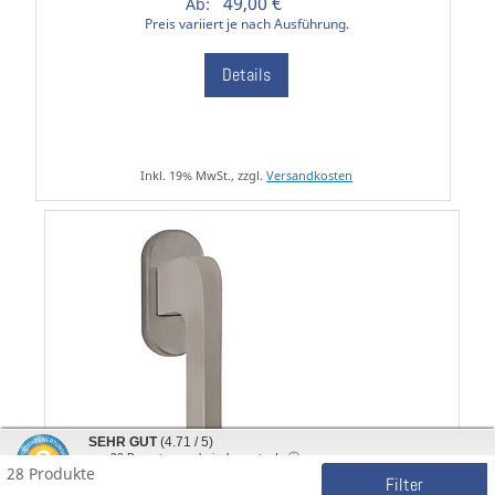
49,00 €
Ab:
Preis variiert je nach Ausführung.
Details
Inkl. 19% MwSt., zzgl.
Versandkosten
SEHR GUT
(4.71 / 5)
aus
30
Bewertungen bei: shopvote.de ⓘ
28 Produkte
Informationen zur Echtheit der Bewertungen
Filter