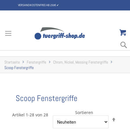
VERSANDKOSTENFREI AB 250€
✔
Zum
Inhalt
springen
Startseite
Fenstergriffe
Chrom, Nickel, Messing Fenstergriffe
Scoop Fenstergriffe
Scoop Fenstergriffe
Sortieren
Artikel 1-28 von 28
Abste
sortie