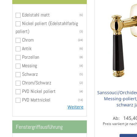
Edelstahl matt
6
Nickel poliert (Edelstahlfarbig
poliert)
3
Chrom
24
Antik
6
Porzellan
8
Messing
4
Schwarz
5
Chrom/Schwarz
2
PVD Nickel poliert
4
Sanssouci/Orchidee
Messing-poliert
PVD Mattnickel
14
schwarz J
Weitere
145,4
Ab:
Preis variiert je na
Fenstergriffausführung