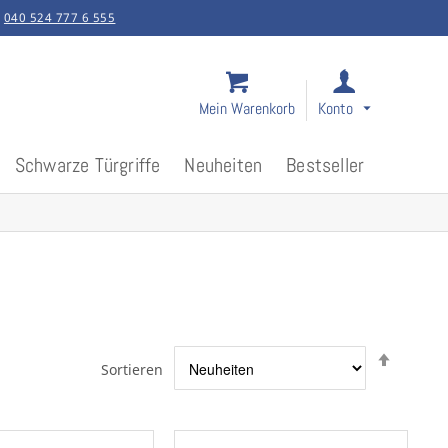
:
040 524 777 6 555
Mein Warenkorb
Konto
Schwarze Türgriffe
Neuheiten
Bestseller
Abstei
Sortieren
sortier