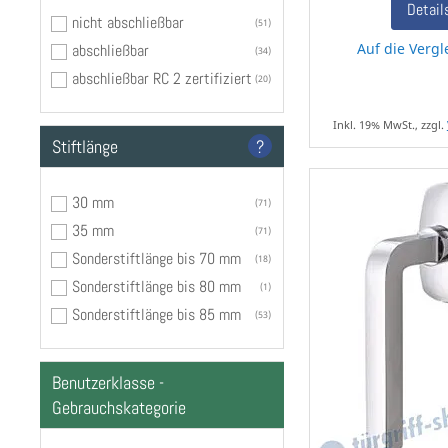
Detail
nicht abschließbar
51
Auf die Vergl
abschließbar
34
abschließbar RC 2 zertifiziert
20
Inkl. 19% MwSt., zzgl.
Stiftlänge
?
30 mm
71
35 mm
71
Sonderstiftlänge bis 70 mm
18
Sonderstiftlänge bis 80 mm
1
Sonderstiftlänge bis 85 mm
53
Benutzerklasse -
Gebrauchskategorie