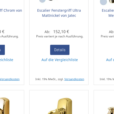
iff Chrom von
Escalier Fenstergriff Ultra
Escalie
Mattnickel von Jatec
Mes
0 €
152,10 €
Ab:
Ab
ch Ausführung.
Preis variiert je nach Ausführung.
Preis var
s
Details
eichliste
Auf die Vergleichliste
Auf 
Versandkosten
Inkl. 19% MwSt., zzgl.
Versandkosten
Inkl. 19% 