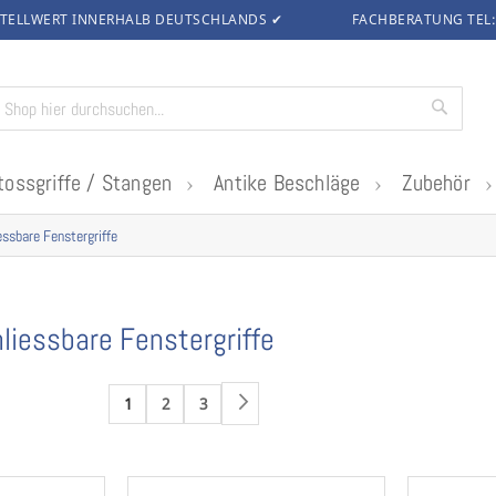
TELLWERT INNERHALB DEUTSCHLANDS
✔
FACHBERATUNG TEL
Suche
tossgriffe / Stangen
Antike Beschläge
Zubehör
essbare Fenstergriffe
liessbare Fenstergriffe
1
2
3
Weiter