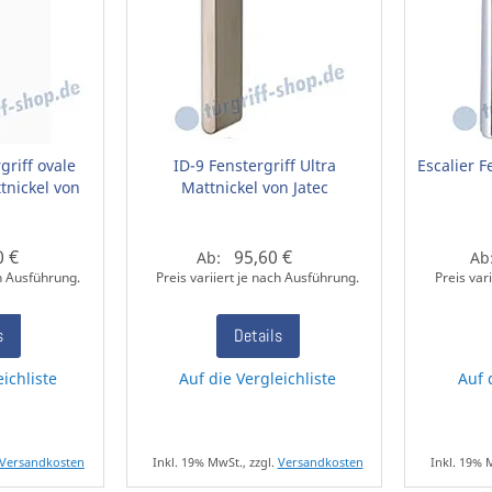
riff ovale
ID-9 Fenstergriff Ultra
Escalier 
tnickel von
Mattnickel von Jatec
0 €
95,60 €
Ab:
Ab
ch Ausführung.
Preis variiert je nach Ausführung.
Preis var
s
Details
eichliste
Auf die Vergleichliste
Auf 
Versandkosten
Inkl. 19% MwSt., zzgl.
Versandkosten
Inkl. 19% 