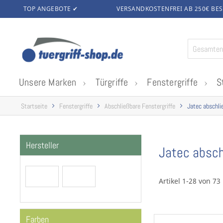
TOP ANGEBOTE ✔
VERSANDKOSTENFREI AB 250€
BES
Zum
Inhalt
springen
Unsere Marken
Türgriffe
Fenstergriffe
S
Startseite
Fenstergriffe
Abschließbare Fenstergriffe
Jatec abschli
Hersteller
Jatec absch
Artikel 1-28 von 73
Farben