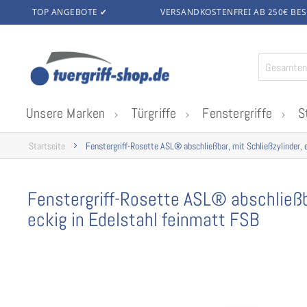
TOP ANGEBOTE ✔
VERSANDKOSTENFREI AB 250€
BES
Zum
Inhalt
springen
Unsere Marken
Türgriffe
Fenstergriffe
S
Startseite
Fenstergriff-Rosette ASL® abschließbar, mit Schließzylinder, 
Fenstergriff-Rosette ASL® abschließba
eckig in Edelstahl feinmatt FSB
Zum
Ende
der
Bildgalerie
springen