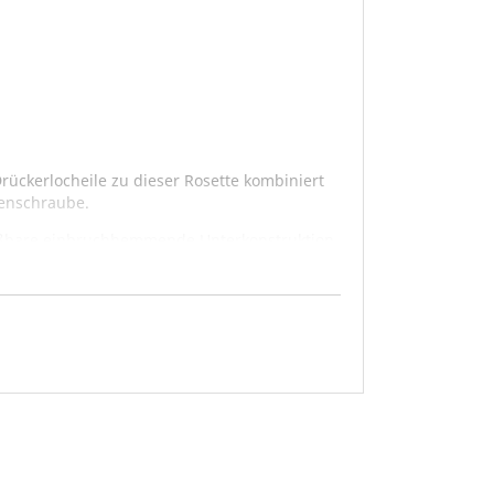
ückerlocheile zu dieser Rosette kombiniert
adenschraube.
ließbare einbruchhemmende Unterkonstruktion
en) montiert werden.
ne Sonderbestellung, die vom Widerrufs- und
riffen in unserem Türgriff-ABC.