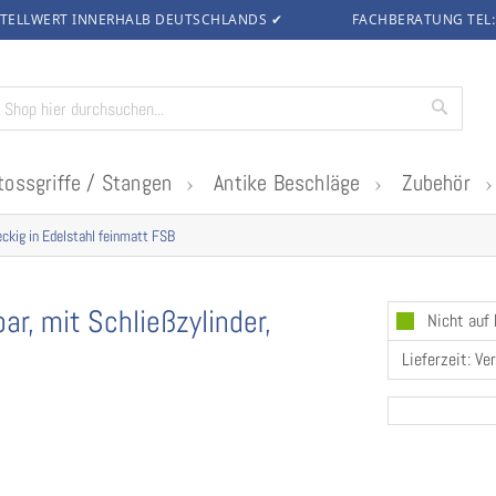
TELLWERT INNERHALB DEUTSCHLANDS
✔
FACHBERATUNG TEL
Suche
tossgriffe / Stangen
Antike Beschläge
Zubehör
eckig in Edelstahl feinmatt FSB
r, mit Schließzylinder,
Nicht auf
Lieferzeit: Ve