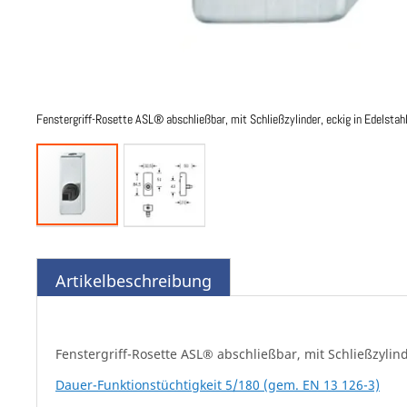
Fenstergriff-Rosette ASL® abschließbar, mit Schließzylinder, eckig in Edelstah
Zum
Anfang
der
Artikelbeschreibung
Bildgalerie
springen
Fenstergriff-Rosette ASL® abschließbar, mit Schließzylind
Dauer-Funktionstüchtigkeit 5/180 (gem. EN 13 126-3)