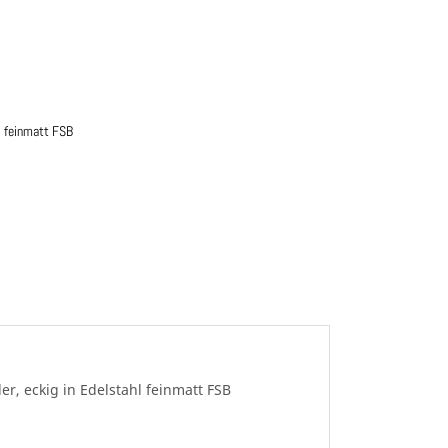
l feinmatt FSB
Fenstergriff-Rosette ASL® abschließbar, mit Sc
er, eckig in Edelstahl feinmatt FSB