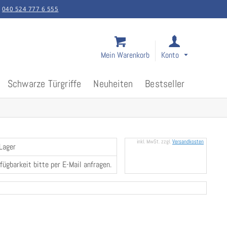
:
040 524 777 6 555
Mein Warenkorb
Konto
Schwarze Türgriffe
Neuheiten
Bestseller
inkl. MwSt. zzgl.
Versandkosten
 Lager
rfügbarkeit bitte per E-Mail anfragen.