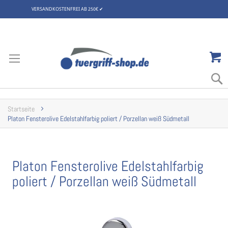
VERSANDKOSTENFREI AB 250€
✔
Zum
Inhalt
springen
Startseite
Platon Fensterolive Edelstahlfarbig poliert / Porzellan weiß Südmetall
Platon Fensterolive Edelstahlfarbig
poliert / Porzellan weiß Südmetall
Zum
Ende
der