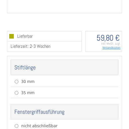
Bei der Stiftlänge 50 mm wird eine weitere
Unterkonstruktion beigelegt,
zusätzlich sind längere Schrauben im Lieferumfang
enthalten. Es fällt ein Aufpreis an.
Weitere Infos zur Bestimmung der herausragenden
Stiftlänge bei Fenstergriffen in unserem Türgriff 1x1
59,80 €
Lieferbar
Preis pro Stück
inkl. MwSt. zzgl.
Lieferzeit: 2-3 Wochen
Versandkosten
Stiftlänge
30 mm
35 mm
Fenstergriffausführung
nicht abschließbar