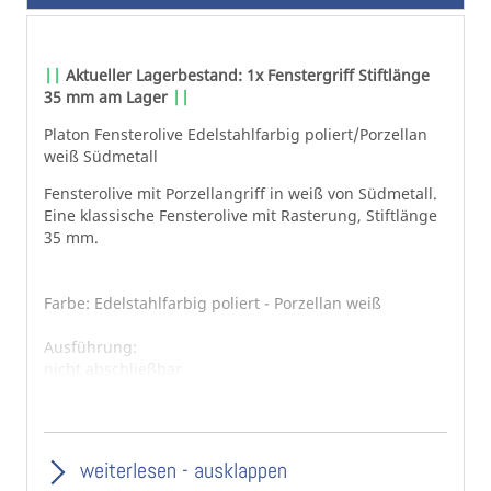
springen
||
Aktueller Lagerbestand: 1x Fenstergriff Stiftlänge
35 mm am Lager
||
Platon Fensterolive Edelstahlfarbig poliert/Porzellan
weiß Südmetall
Fensterolive mit Porzellangriff in weiß von Südmetall.
Eine klassische Fensterolive mit Rasterung, Stiftlänge
35 mm.
Farbe: Edelstahlfarbig poliert - Porzellan weiß
Ausführung:
nicht abschließbar
abschließbar (Aufpreis)
Stiftlänge:
Standardstiftlänge 35 mm,
weiterlesen - ausklappen
weitere Stiftlängen zur Auswahl gegen Aufpreis,