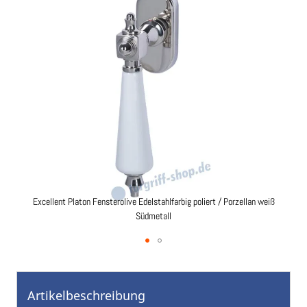
Bildgalerie
springen
Excellent Platon Fensterolive Edelstahlfarbig poliert / Porzellan weiß
Südmetall
Zum
Anfang
der
Artikelbeschreibung
Bildgalerie