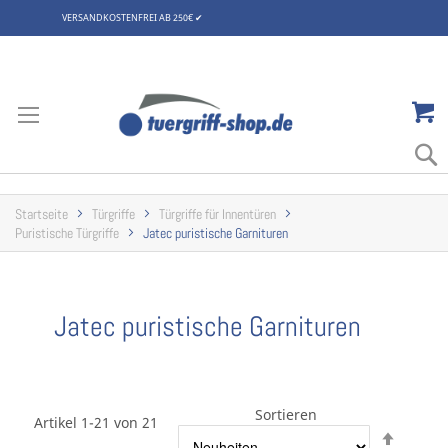
VERSANDKOSTENFREI AB 250€
✔
Zum
Inhalt
springen
Startseite
Türgriffe
Türgriffe für Innentüren
Puristische Türgriffe
Jatec puristische Garnituren
Jatec puristische Garnituren
Sortieren
Artikel 1-21 von 21
Abstei