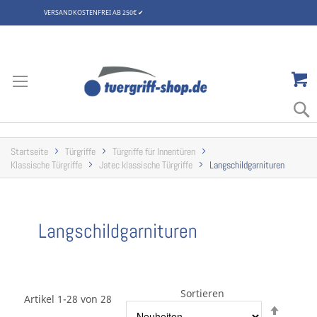
VERSANDKOSTENFREI AB 250€
✔
Zum
Inhalt
springen
Startseite
Türgriffe
Türgriffe für Innentüren
Klassische Türgriffe
Jatec klassische Türgriffe
Langschildgarnituren
Langschildgarnituren
Sortieren
Artikel 1-28 von 28
Abstei