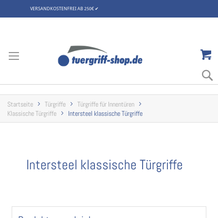
VERSANDKOSTENFREI AB 250€
✔
Zum
Inhalt
springen
Startseite
Türgriffe
Türgriffe für Innentüren
Klassische Türgriffe
Intersteel klassische Türgriffe
Intersteel klassische Türgriffe