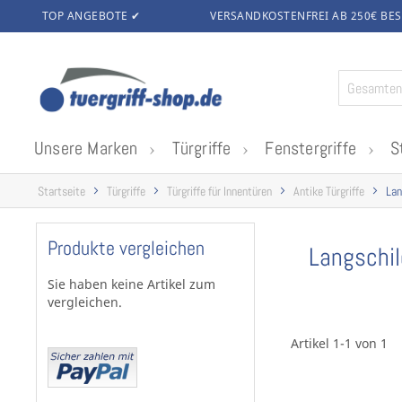
TOP ANGEBOTE ✔
VERSANDKOSTENFREI AB 250€
BES
Zum
Inhalt
springen
Unsere Marken
Türgriffe
Fenstergriffe
S
Startseite
Türgriffe
Türgriffe für Innentüren
Antike Türgriffe
Lan
Produkte vergleichen
Langschil
Sie haben keine Artikel zum
vergleichen.
Artikel 1-1 von 1