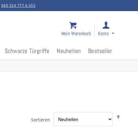
:
040 524 777 6 555
Mein Warenkorb
Konto
Schwarze Türgriffe
Neuheiten
Bestseller
Abstei
Sortieren
sortier