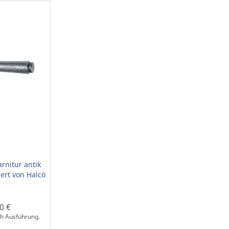
rnitur antik
ert von Halcö
0 €
ach Ausführung.