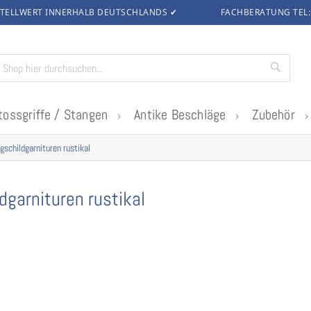
TELLWERT INNERHALB DEUTSCHLANDS
✔
FACHBERATUNG TEL
Suche
tossgriffe / Stangen
Antike Beschläge
Zubehör
gschildgarnituren rustikal
dgarnituren rustikal