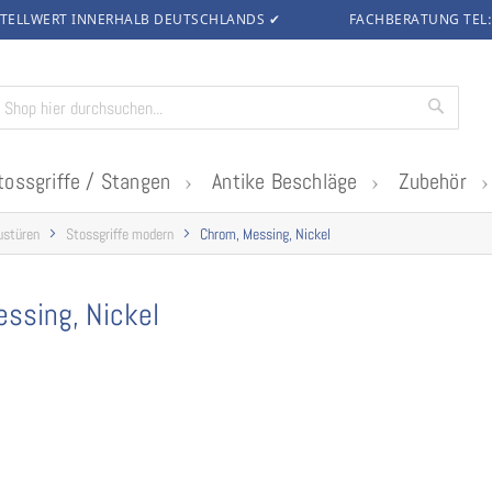
TELLWERT INNERHALB DEUTSCHLANDS
✔
FACHBERATUNG TEL
Suche
tossgriffe / Stangen
Antike Beschläge
Zubehör
ustüren
Stossgriffe modern
Chrom, Messing, Nickel
ssing, Nickel