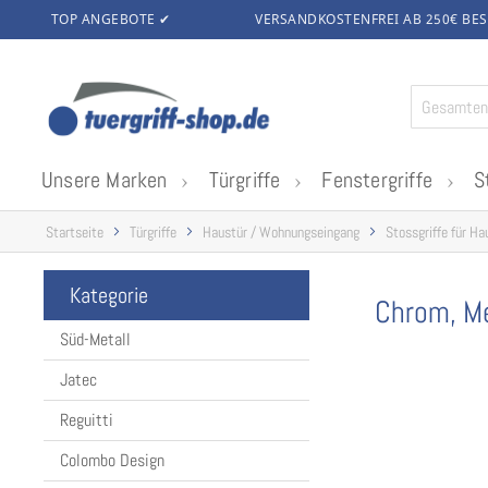
TOP ANGEBOTE ✔
VERSANDKOSTENFREI AB 250€
BES
Zum
Inhalt
springen
Unsere Marken
Türgriffe
Fenstergriffe
S
Startseite
Türgriffe
Haustür / Wohnungseingang
Stossgriffe für Ha
Kategorie
Chrom, Me
Süd-Metall
Jatec
Reguitti
Colombo Design