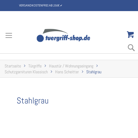
VERSANDKOSTENFREI AB 250€
✔
Zum
Inhalt
springen
Startseite
Türgriffe
Haustür / Wohnungseingang
Schutzgarnituren Klassisch
Hans Scheitter
Stahlgrau
Stahlgrau