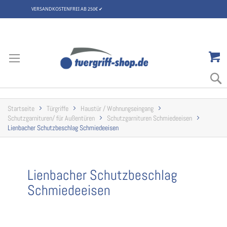
VERSANDKOSTENFREI AB 250€
✔
Zum
Inhalt
springen
Startseite
Türgriffe
Haustür / Wohnungseingang
Schutzgarnituren/ für Außentüren
Schutzgarnituren Schmiedeeisen
Lienbacher Schutzbeschlag Schmiedeeisen
Lienbacher Schutzbeschlag
Schmiedeeisen