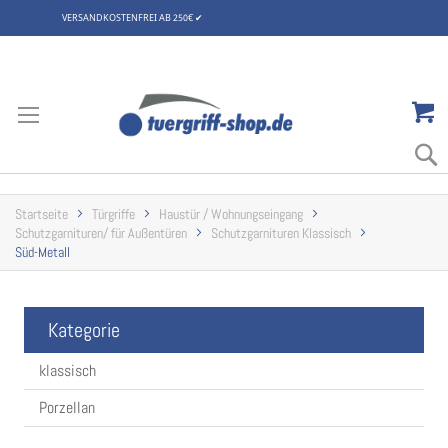
VERSANDKOSTENFREI AB 250€
✔
Zum
Inhalt
springen
Startseite
Türgriffe
Haustür / Wohnungseingang
Schutzgarnituren/ für Außentüren
Schutzgarnituren Klassisch
Süd-Metall
Kategorie
klassisch
Porzellan