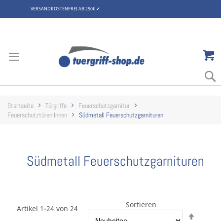
VERSANDKOSTENFREI AB 250€
✔
Zum
Inhalt
springen
Startseite
Türgriffe
Feuerschutzgarnitur
Feuerschutztüren Innen
Südmetall Feuerschutzgarnituren
Südmetall Feuerschutzgarnituren
Sortieren
Artikel 1-24 von 24
Abstei