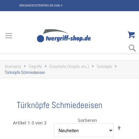
VERSANDKOSTENFREI AB 250€
✔
Zum
Inhalt
springen
Startseite
Türgriffe
Einzelteile (Knöpfe, etc.)
Türknöpfe
Türknöpfe Schmiedeeisen
Türknöpfe Schmiedeeisen
Sortieren
Artikel 1-3 von 3
Abstei
sortier