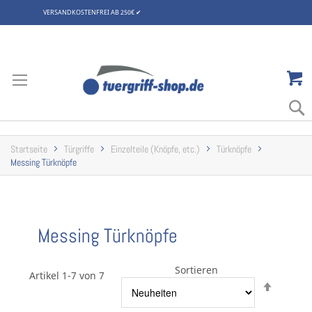
VERSANDKOSTENFREI AB 250€
✔
Zum
Inhalt
springen
Startseite
Türgriffe
Einzelteile (Knöpfe, etc.)
Türknöpfe
Messing Türknöpfe
Messing Türknöpfe
Sortieren
Artikel 1-7 von 7
Abstei
sortier