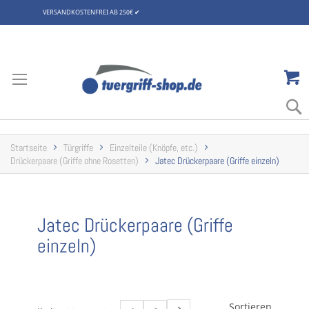
VERSANDKOSTENFREI AB 250€
✔
Zum
Inhalt
springen
Startseite
Türgriffe
Einzelteile (Knöpfe, etc.)
Drückerpaare (Griffe ohne Rosetten)
Jatec Drückerpaare (Griffe einzeln)
Jatec Drückerpaare (Griffe
einzeln)
Sortieren