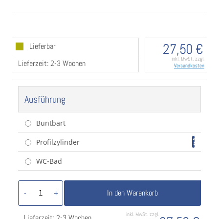
Durchmesser Rosetten: Ø 54 mm
Rosettenstärke: 9 mm
Griffhöhe: 22 mm
Griffform: gewölbt/gebogen
27,50 €
Lieferbar
Farbe: Edelstahl matt
Klasse 4: EN1906
inkl. MwSt. zzgl.
Lieferzeit: 2-3 Wochen
Versandkosten
inklusive 8x8 mm Vierkantstift und Schrauben
Ausführung
Buntbart
?
Profilzylinder
WC-Bad
In den Warenkorb
-
+
inkl. MwSt. zzgl.
Lieferzeit: 2-3 Wochen