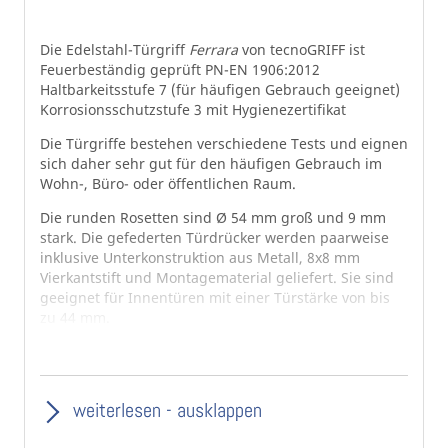
Die Edelstahl-Türgriff
Ferrara
von tecnoGRIFF ist
Feuerbeständig geprüft PN-EN 1906:2012
Haltbarkeitsstufe 7 (für häufigen Gebrauch geeignet)
Korrosionsschutzstufe 3 mit Hygienezertifikat
Die Türgriffe bestehen verschiedene Tests und eignen
sich daher sehr gut für den häufigen Gebrauch im
Wohn-, Büro- oder öffentlichen Raum.
Die runden Rosetten sind Ø 54 mm groß und 9 mm
stark. Die gefederten Türdrücker werden paarweise
inklusive Unterkonstruktion aus Metall, 8x8 mm
Vierkantstift und Montagematerial geliefert. Sie sind
geeignet für Innentüren mit einer Türstärke von bis
zu 44 mm.
Lieferumfang:
1 Paar Türdrücker mit runden Rosetten
weiterlesen - ausklappen
1 Paar Buntbart-, Profilzylinder- oder WC/Bad-
Rosetten, je nach gewünschter Ausführung