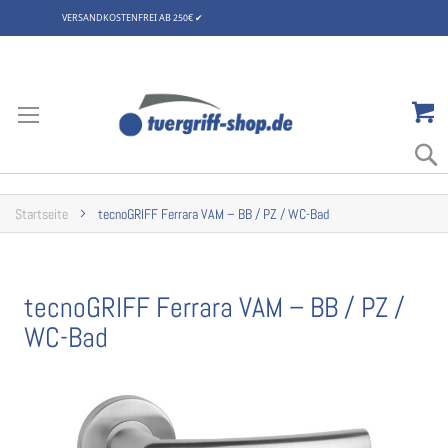
VERSANDKOSTENFREI AB 250€
✔
Zum
Inhalt
springen
Startseite
tecnoGRIFF Ferrara VAM – BB / PZ / WC-Bad
tecnoGRIFF Ferrara VAM – BB / PZ /
WC-Bad
Zum
Ende
der
Bildgalerie