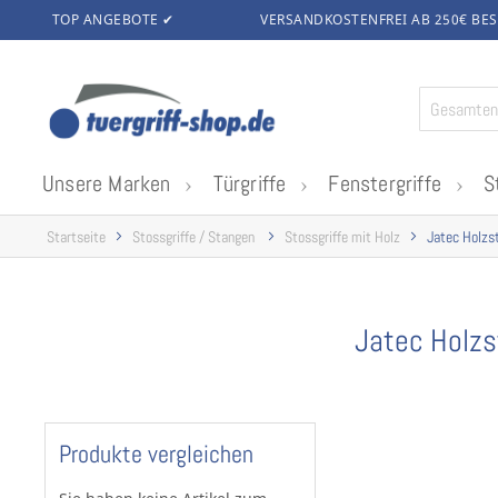
TOP ANGEBOTE ✔
VERSANDKOSTENFREI AB 250€
BES
Zum
Inhalt
springen
Unsere Marken
Türgriffe
Fenstergriffe
S
Startseite
Stossgriffe / Stangen
Stossgriffe mit Holz
Jatec Holzst
Jatec Holzs
Produkte vergleichen