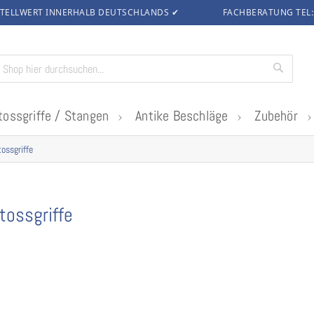
TELLWERT INNERHALB DEUTSCHLANDS
✔
FACHBERATUNG TEL
Suche
tossgriffe / Stangen
Antike Beschläge
Zubehör
ossgriffe
tossgriffe