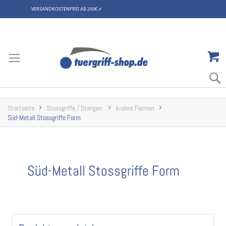
VERSANDKOSTENFREI AB 250€
✔
Zum
Inhalt
springen
Startseite
Stossgriffe / Stangen
Andere Formen
Süd-Metall Stossgriffe Form
Süd-Metall Stossgriffe Form