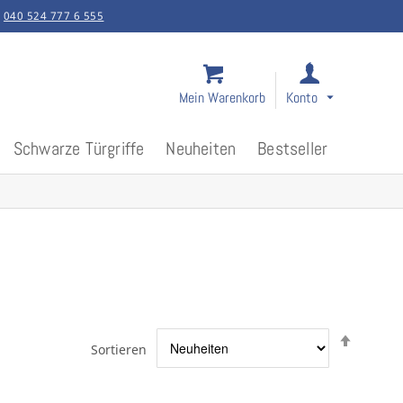
:
040 524 777 6 555
Mein Warenkorb
Konto
Schwarze Türgriffe
Neuheiten
Bestseller
Abstei
Sortieren
sortier