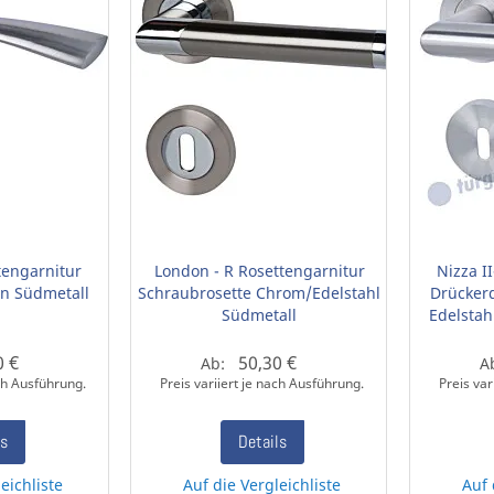
tengarnitur
London - R Rosettengarnitur
Nizza I
on Südmetall
Schraubrosette Chrom/Edelstahl
Drücker
Südmetall
Edelstah
0 €
50,30 €
Ab:
A
ach Ausführung.
Preis variiert je nach Ausführung.
Preis var
ls
Details
eichliste
Auf die Vergleichliste
Auf 