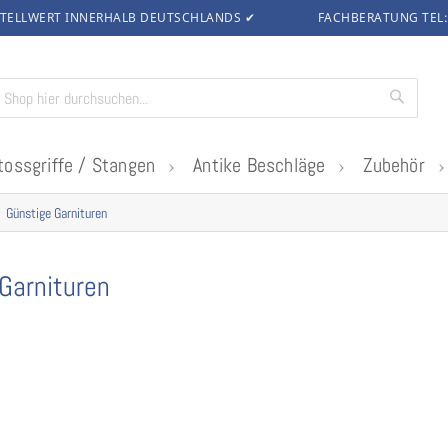
TELLWERT INNERHALB DEUTSCHLANDS
✔
FACHBERATUNG TEL
Suche
tossgriffe / Stangen
Antike Beschläge
Zubehör
Günstige Garnituren
Garnituren