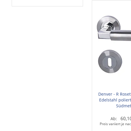
Denver - R Rose
Edelstahl polier
Südmet
60,1
Ab:
Preis variiert je n