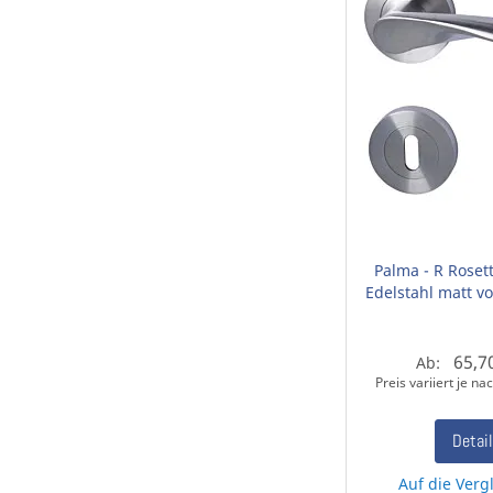
Palma - R Roset
Edelstahl matt v
65,7
Ab:
Preis variiert je n
Detai
Auf die Vergl