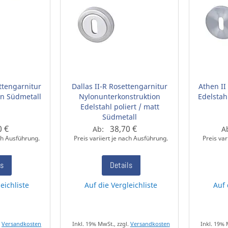
ttengarnitur
Dallas II-R Rosettengarnitur
Athen II
on Südmetall
Nylonunterkonstruktion
Edelstah
Edelstahl poliert / matt
Südmetall
0 €
38,70 €
Ab:
A
ach Ausführung.
Preis variiert je nach Ausführung.
Preis var
ls
Details
eichliste
Auf die Vergleichliste
Auf 
.
Versandkosten
Inkl. 19% MwSt., zzgl.
Versandkosten
Inkl. 19% 