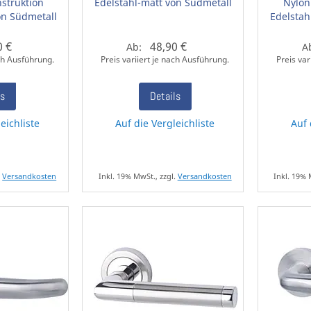
struktion
Edelstahl-matt von Südmetall
Nylon
on Südmetall
Edelstah
0 €
48,90 €
Ab:
A
ach Ausführung.
Preis variiert je nach Ausführung.
Preis var
ls
Details
eichliste
Auf die Vergleichliste
Auf 
.
Versandkosten
Inkl. 19% MwSt., zzgl.
Versandkosten
Inkl. 19% 