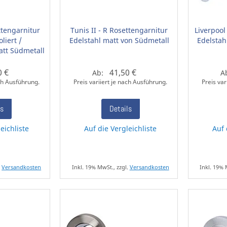
ttengarnitur
Tunis II - R Rosettengarnitur
Liverpool
liert /
Edelstahl matt von Südmetall
Edelstah
att Südmetall
0 €
41,50 €
Ab:
A
ach Ausführung.
Preis variiert je nach Ausführung.
Preis var
ls
Details
eichliste
Auf die Vergleichliste
Auf 
.
Versandkosten
Inkl. 19% MwSt., zzgl.
Versandkosten
Inkl. 19% 