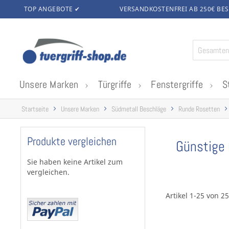
TOP ANGEBOTE ✔
VERSANDKOSTENFREI AB 250€
BES
Zum
Inhalt
springen
Unsere Marken
Türgriffe
Fenstergriffe
S
Startseite
Unsere Marken
Südmetall Beschläge
Runde Rosetten
Produkte vergleichen
Günstige 
Sie haben keine Artikel zum
vergleichen.
Artikel 1-25 von 25