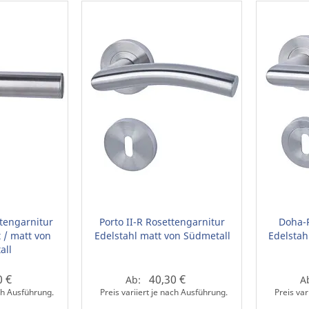
ttengarnitur
Porto II-R Rosettengarnitur
Doha-R
t / matt von
Edelstahl matt von Südmetall
Edelstah
all
0 €
40,30 €
Ab:
A
ach Ausführung.
Preis variiert je nach Ausführung.
Preis var