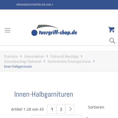
VERSANDKOSTENFREI AB 250€
✔
Zum
Inhalt
springen
Startseite
Unsere Marken
Südmetall Beschläge
Schutzbeschläge Südmetall
Kombinierbare Schutzgarnituren
Innen-Halbgarnituren
Innen-Halbgarnituren
Sortieren
Artikel 1-28 von 43
1
2
Weiter
Absteigend