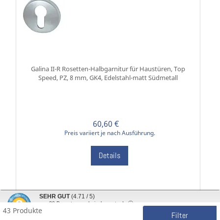
Galina II-R Rosetten-Halbgarnitur für Haustüren, Top
Speed, PZ, 8 mm, GK4, Edelstahl-matt Südmetall
60,60 €
Preis variiert je nach Ausführung.
Details
SEHR GUT
(4.71 / 5)
Inkl. 19% MwSt., zzgl.
Versandkosten
aus
30
Bewertungen bei: shopvote.de ⓘ
43 Produkte
Informationen zur Echtheit der Bewertungen
Filter