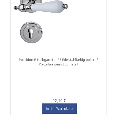
Poseidon-R Halbgarnitur PZ Edelstahlfarbig poliert /
Porzellan weiss Südmetall
92,10 €
In den Warenkorb