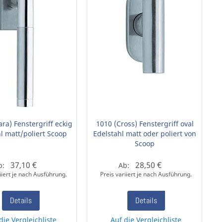
ara) Fenstergriff eckig
1010 (Cross) Fenstergriff oval
l matt/poliert Scoop
Edelstahl matt oder poliert von
Scoop
37,10 €
28,50 €
b:
Ab:
iiert je nach Ausführung.
Preis variiert je nach Ausführung.
Details
Details
die Vergleichliste
Auf die Vergleichliste