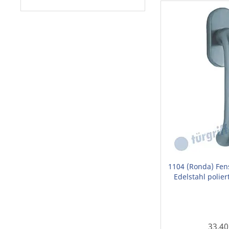
1104 (Ronda) Fens
Edelstahl polier
33,40