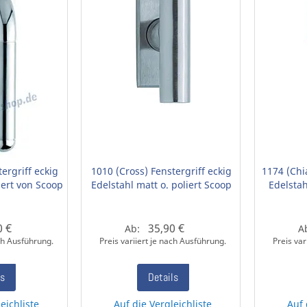
ergriff eckig
1010 (Cross) Fenstergriff eckig
1174 (Chi
iert von Scoop
Edelstahl matt o. poliert Scoop
Edelstah
0 €
35,90 €
Ab:
A
ach Ausführung.
Preis variiert je nach Ausführung.
Preis var
ls
Details
eichliste
Auf die Vergleichliste
Auf 