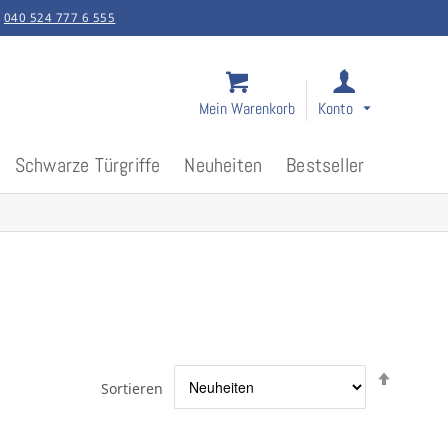
:
040 524 777 6 555
Mein Warenkorb
Konto
Schwarze Türgriffe
Neuheiten
Bestseller
Abstei
Sortieren
sortier