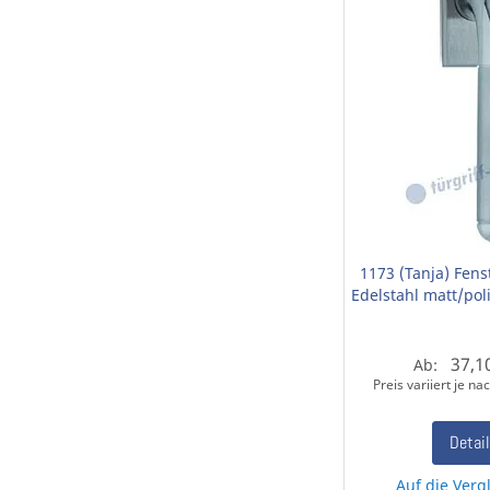
1173 (Tanja) Fenst
Edelstahl matt/pol
37,1
Ab:
Preis variiert je n
Detai
Auf die Vergl