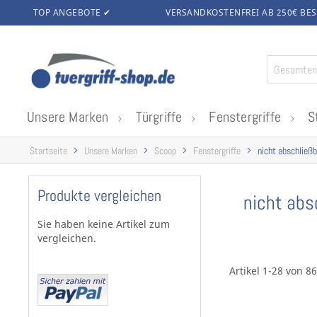
TOP ANGEBOTE ✔
VERSANDKOSTENFREI AB 250€
BES
Zum
Inhalt
springen
Unsere Marken
Türgriffe
Fenstergriffe
S
Startseite
Unsere Marken
Scoop
Fenstergriffe
nicht abschließb
Produkte vergleichen
nicht abs
Sie haben keine Artikel zum
vergleichen.
Artikel 1-28 von 86