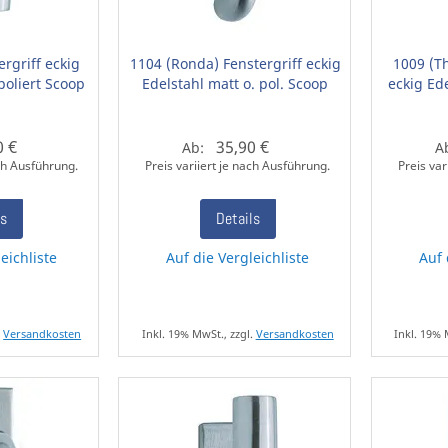
rgriff eckig
1104 (Ronda) Fenstergriff eckig
1009 (T
poliert Scoop
Edelstahl matt o. pol. Scoop
eckig Ede
0 €
35,90 €
Ab:
A
ach Ausführung.
Preis variiert je nach Ausführung.
Preis var
ls
Details
eichliste
Auf die Vergleichliste
Auf 
.
Versandkosten
Inkl. 19% MwSt., zzgl.
Versandkosten
Inkl. 19% 