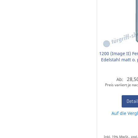
1200 (Image II) Fen
Edelstahl matt o. 
28,5
Ab:
Preis variiert je n
Detai
Auf die Vergl
Inkl. 19% MwSt., zzgl