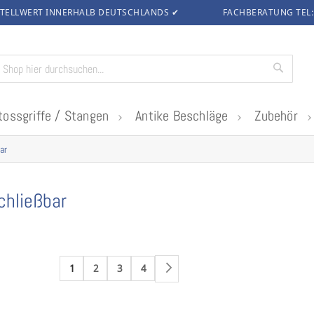
TELLWERT INNERHALB DEUTSCHLANDS
✔
FACHBERATUNG TEL
Suche
tossgriffe / Stangen
Antike Beschläge
Zubehör
ar
chließbar
1
2
3
4
Weiter