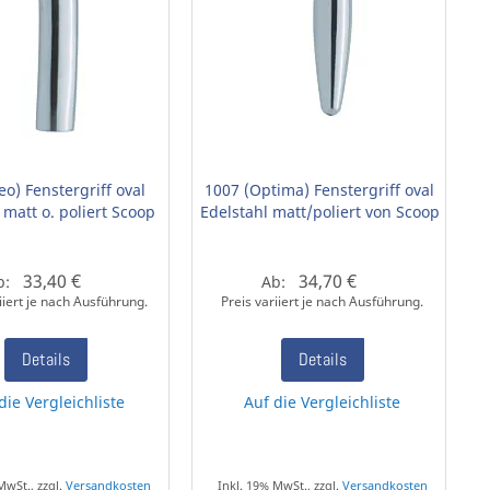
eo) Fenstergriff oval
1007 (Optima) Fenstergriff oval
 matt o. poliert Scoop
Edelstahl matt/poliert von Scoop
33,40 €
34,70 €
b:
Ab:
iiert je nach Ausführung.
Preis variiert je nach Ausführung.
Details
Details
die Vergleichliste
Auf die Vergleichliste
MwSt., zzgl.
Versandkosten
Inkl. 19% MwSt., zzgl.
Versandkosten