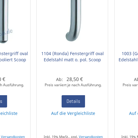
stergriff oval
1104 (Ronda) Fenstergriff oval
1003 (G
poliert Scoop
Edelstahl matt o. pol. Scoop
Edelstahl
0 €
28,50 €
Ab:
A
ach Ausführung.
Preis variiert je nach Ausführung.
Preis var
ls
Details
eichliste
Auf die Vergleichliste
Auf 
.
Versandkosten
Inkl. 19% MwSt., zzgl.
Versandkosten
Inkl. 19% 