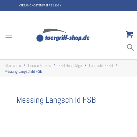
VERSANDKOSTENFREI AB 250€
✔
Zum
Inhalt
springen
Startseite
Unsere Marken
FSB Beschläge
Langschild FSB
Messing Langschild FSB
Messing Langschild FSB