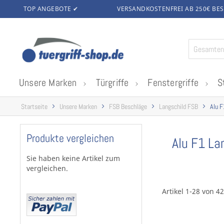
TOP ANGEBOTE ✔
VERSANDKOSTENFREI AB 250€
BES
Zum
Inhalt
springen
Unsere Marken
Türgriffe
Fenstergriffe
S
Startseite
Unsere Marken
FSB Beschläge
Langschild FSB
Alu F
Produkte vergleichen
Alu F1 La
Sie haben keine Artikel zum
vergleichen.
Artikel 1-28 von 42