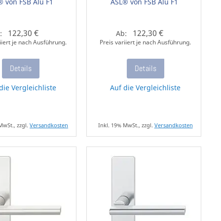
® von FSB Alu F1
ASL® von FSB Alu F1
122,30 €
122,30 €
:
Ab:
iiert je nach Ausführung.
Preis variiert je nach Ausführung.
Details
Details
die Vergleichliste
Auf die Vergleichliste
MwSt., zzgl.
Versandkosten
Inkl. 19% MwSt., zzgl.
Versandkosten