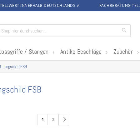
TELLWERT INNERHALB DEUTSCHLANDS
✔
FACHBERATUNG TEL
Suche
tossgriffe / Stangen
Antike Beschläge
Zubehör
1 Langschild FSB
ngschild FSB
1
2
Weiter