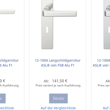
ildgarnitur
12-1004 Langschildgarnitur
12-1004
B Alu F1
ASL® von FSB Alu F1
ASL® von 
0 €
141,50 €
Ab:
Ab
ach Ausführung.
Preis variiert je nach Ausführung.
Preis var
ls
Details
eichliste
Auf die Vergleichliste
Auf 