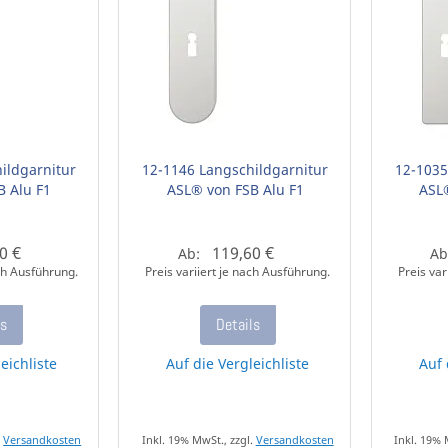
ildgarnitur
12-1146 Langschildgarnitur
12-1035
B Alu F1
ASL® von FSB Alu F1
ASL
0 €
119,60 €
Ab:
Ab
ach Ausführung.
Preis variiert je nach Ausführung.
Preis var
ls
Details
eichliste
Auf die Vergleichliste
Auf 
.
Versandkosten
Inkl. 19% MwSt., zzgl.
Versandkosten
Inkl. 19% 