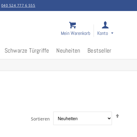
:
040 524 777 6 555
Mein Warenkorb
Konto
Schwarze Türgriffe
Neuheiten
Bestseller
Abstei
Sortieren
sortier