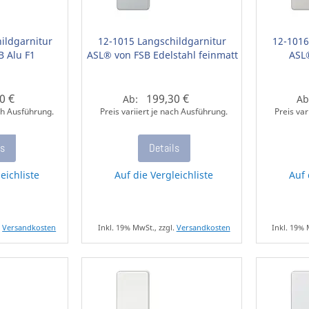
ildgarnitur
12-1015 Langschildgarnitur
12-1016
B Alu F1
ASL® von FSB Edelstahl feinmatt
ASL
0 €
199,30 €
Ab:
Ab
ach Ausführung.
Preis variiert je nach Ausführung.
Preis var
ls
Details
eichliste
Auf die Vergleichliste
Auf 
.
Versandkosten
Inkl. 19% MwSt., zzgl.
Versandkosten
Inkl. 19% 