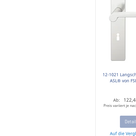
12-1021 Langsch
ASL® von FS
122,4
Ab:
Preis variiert je n
Detai
Auf die Vergl