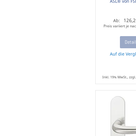
ASL® von FS
126,2
Ab:
Preis variiert je n
Detai
Auf die Vergl
Inkl. 19% MwSt., zzgl