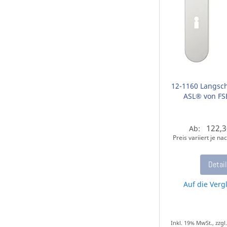
12-1160 Langsch
ASL® von FS
122,3
Ab:
Preis variiert je n
Detai
Auf die Vergl
Inkl. 19% MwSt., zzgl