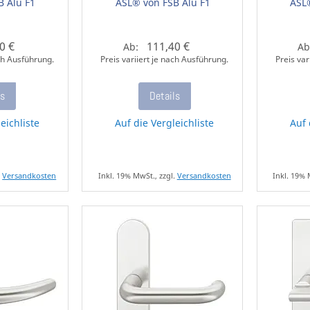
B Alu F1
ASL® von FSB Alu F1
ASL
0 €
111,40 €
Ab:
Ab
ach Ausführung.
Preis variiert je nach Ausführung.
Preis var
ls
Details
eichliste
Auf die Vergleichliste
Auf 
.
Versandkosten
Inkl. 19% MwSt., zzgl.
Versandkosten
Inkl. 19% 