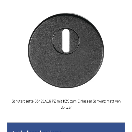
Ende
der
Bildgalerie
springen
Schutzrosette 65421A16 PZ mit KZS zum Einlassen Schwarz matt von
Spitzer
Zum
Anfang
der