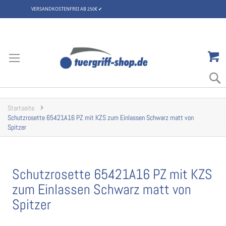
VERSANDKOSTENFREI AB 250€
✔
Zum
Inhalt
springen
Startseite
Schutzrosette 65421A16 PZ mit KZS zum Einlassen Schwarz matt von
Spitzer
Schutzrosette 65421A16 PZ mit KZS
zum Einlassen Schwarz matt von
Spitzer
Zum