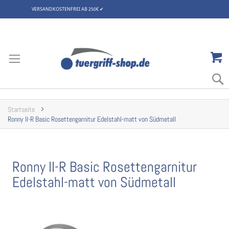
VERSANDKOSTENFREI AB 250€
✔
Zum
Inhalt
springen
Startseite
Ronny II-R Basic Rosettengarnitur Edelstahl-matt von Südmetall
Ronny II-R Basic Rosettengarnitur
Edelstahl-matt von Südmetall
Zum
Ende
der