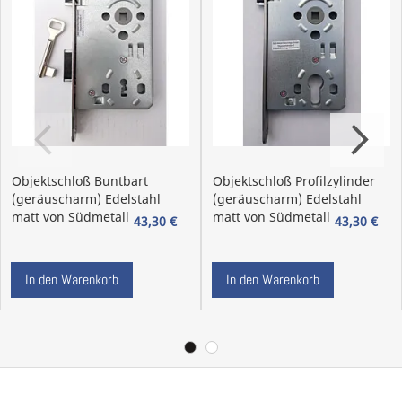
*** Diese Garnitur ist auch in
österreichischer Norm
erhältlich. In Österreich beträgt der Vierkantstift 8,5
mm und die Distanz bei Buntbart und WC 90 mm.
Beim Profilzylinder beträgt der Vierkantstift 8,5 mm
und die Distanz 88 mm. ***
Weitere Infos hierzu mit Bildern in unserem Türgriff
1x1.
Objektschloß Buntbart
Objektschloß Profilzylinder
(geräuscharm) Edelstahl
(geräuscharm) Edelstahl
matt von Südmetall
matt von Südmetall
43,30 €
43,30 €
In den Warenkorb
In den Warenkorb