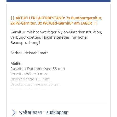
springen
|| AKTUELLER LAGERBESTAND: 7x Buntbartgarnitur,
2x PZ-Garnitur, 3x WC/Bad-Garnitur am LAGER ||
Garnitur mit hochwertiger Nylon-Unterkonstruktion,
Verbundrosetten, Hochhaltefeder, für hohe
Beanspruchung!
Farbe
: Edelstahl matt
Maße
:
Rosetten-Durchmesser: 55 mm
Rosettenhöhe: 9 mm
Drückerlänge 135 mm
Drückerdurchmesser 20 mm
Drückertiefe: 63 mm
Für Standardtürstärken von 37-42 mm
Sollten Sie Garnituren außerhalb der
weiterlesen - ausklappen
Standardtürstärke bestellen, müssen die