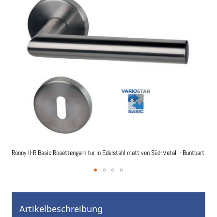
Bildgalerie
springen
Ronny II-R Basic Rosettengarnitur in Edelstahl matt von Süd-Metall - Buntbart
Zum
Anfang
der
Artikelbeschreibung
Bildgalerie