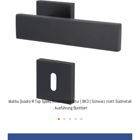
der
Bildgalerie
springen
Malibu Quadro-R Top Speed Rosettengarnitur | BK3 | Schwarz matt Südmetall
Mal
- Ausführung Buntbart
Zum
Anfang
der