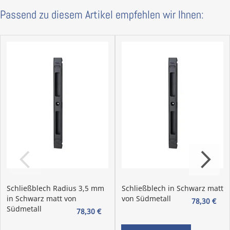
Passend zu diesem Artikel empfehlen wir Ihnen:
Ausführung:
Buntbart-Lochung BB
Profilzylinder-Lochung PZ
WC-Garnitur mit Riegel (Aufpreis)
Wohnungseingangsgarnitur (WE) links
Wohnungseingangsgarnitur (WE) rechts
Auch in Ö-Norm lieferbar
:
Buntbart BB (90 mm Distanz, Stift 8 mm inkl. Hülse
8/8,5 mm)
Profilzylinder PZ (88 mm Distanz, Stift 8 mm inkl.
Hülse 8/8,5 mm)
WC/Bad (90 mm Distanz, Riegel 7 mm) (Aufpreis)
Wohnungseingangsgarnitur (WE) links (88 mm
Distanz, Stift 8 mm inkl. Hülse 8/8,5 mm) (Aufpreis)
Wohnungseingangsgarnitur (WE) rechts (88 mm
Schließblech Radius 3,5 mm
Schließblech in Schwarz matt
Distanz, Stift 8 mm inkl. Hülse 8/8,5 mm) (Aufpreis)
in Schwarz matt von
von Südmetall
78,30 €
Südmetall
78,30 €
EN 1906 Benutzerklasse 3
:
(z. B. Türen in
Bürogebäuden mit Publikumsverkehr)
Häufige