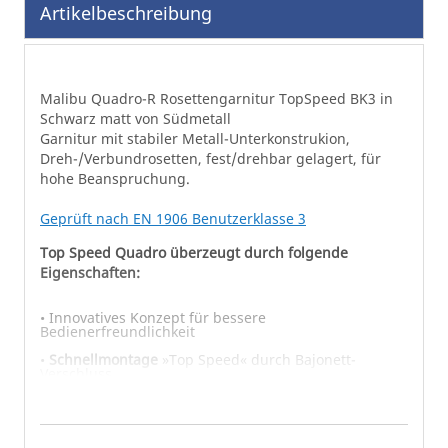
Artikelbeschreibung
Bildgalerie
springen
Malibu Quadro-R Rosettengarnitur TopSpeed BK3 in
Schwarz matt von Südmetall
Garnitur mit stabiler Metall-Unterkonstrukion,
Dreh-/Verbundrosetten, fest/drehbar gelagert, für
hohe Beanspruchung.
Geprüft nach EN 1906 Benutzerklasse 3
Top Speed Quadro überzeugt durch folgende
Eigenschaften:
• Innovatives Konzept für bessere
Bedienerfreundlichkeit
•
Schnellmontage
»Top Speed« durch Bajonett-
Verschluss
•
Metallunterkonstruktion
= Top Zuverlässigkeit
• Mit
Hochhaltefeder
= perfekte Position