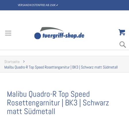
VERSANDKOSTENFREI AB 250€
✔
Zum
Inhalt
springen
Startseite
Malibu Quadro-R Top Speed Rosettengarnitur | BK3 | Schwarz matt Südmetall
Malibu Quadro-R Top Speed
Rosettengarnitur | BK3 | Schwarz
matt Südmetall
Zum
Ende