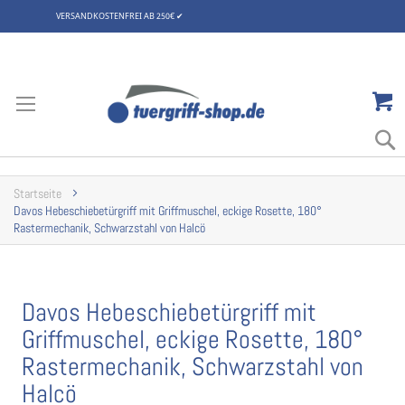
VERSANDKOSTENFREI AB 250€
✔
Zum
Inhalt
springen
Startseite
Davos Hebeschiebetürgriff mit Griffmuschel, eckige Rosette, 180°
Rastermechanik, Schwarzstahl von Halcö
Davos Hebeschiebetürgriff mit
Griffmuschel, eckige Rosette, 180°
Rastermechanik, Schwarzstahl von
Halcö