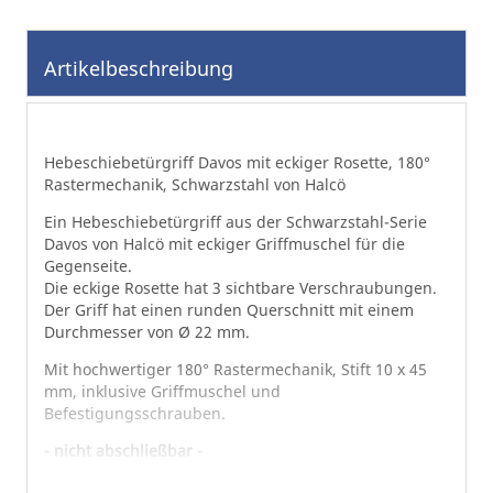
Zum
Anfang
der
Artikelbeschreibung
Bildgalerie
springen
Hebeschiebetürgriff Davos mit eckiger Rosette, 180°
Rastermechanik, Schwarzstahl von Halcö
Ein Hebeschiebetürgriff aus der Schwarzstahl-Serie
Davos von Halcö mit eckiger Griffmuschel für die
Gegenseite.
Die eckige Rosette hat 3 sichtbare Verschraubungen.
Der Griff hat einen runden Querschnitt mit einem
Durchmesser von Ø 22 mm.
Mit hochwertiger 180° Rastermechanik, Stift 10 x 45
mm, inklusive Griffmuschel und
Befestigungsschrauben.
- nicht abschließbar -
Farbe:
Schwarzstahl