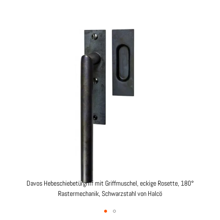
Zum
Ende
der
Bildgalerie
springen
Davos Hebeschiebetürgriff mit Griffmuschel, eckige Rosette, 180°
Rastermechanik, Schwarzstahl von Halcö