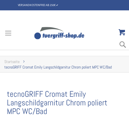
VERSANDKOSTENFREI AB 250€
✔
Zum
Inhalt
springen
Startseite
tecnoGRIFF Cromat Emily Langschildgarnitur Chrom poliert MPC WC/Bad
tecnoGRIFF Cromat Emily
Langschildgarnitur Chrom poliert
MPC WC/Bad
Zum
Ende