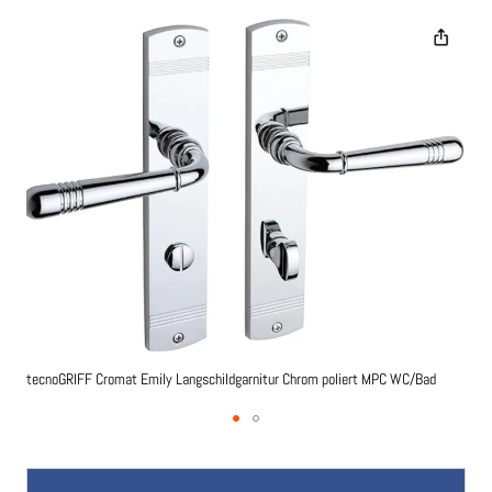
der
Bildgalerie
springen
tecnoGRIFF Cromat Emily Langschildgarnitur Chrom poliert MPC WC/Bad
tec
Zum
Anfang
der