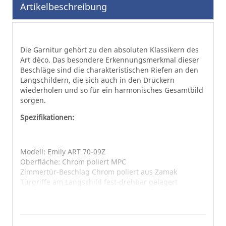
Artikelbeschreibung
Bildgalerie
springen
Die Garnitur gehört zu den absoluten Klassikern des
Art dèco. Das besondere Erkennungsmerkmal dieser
Beschläge sind die charakteristischen Riefen an den
Langschildern, die sich auch in den Drückern
wiederholen und so für ein harmonisches Gesamtbild
sorgen.
Spezifikationen:
Modell: Emily ART 70-09Z
Oberfläche: Chrom poliert MPC
Zimmertür-Beschlag Chrom poliert aus Zamak
Türgriffe am Langschild fest-drehbar gelagert
Mit Hochhaltefeder, die ein Hängen der Klinken
verhindert
Links/rechts verwendbare Garnitur nach deutschem
Standard