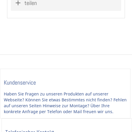
teilen
Badezimmer-Beschlag Chrom poliert 8/78 aus Zamak
Türgriffe am Langschild fest-drehbar gelagert
Mit Hochhaltefeder, die ein Hängen der Klinken
verhindert
WC-Verriegelung mit Knebel und Notöffnungsschlitz
(WC-Schloss muss vorhanden sein)
Die Garnitur ist links/rechts verwendbar
Garnitur nach deutschem Standard
Die Zimmer-Türdrücker sind fest und drehbar mit
dem Langschild verbunden. Durch die Hochhaltefeder
werden die Schlösser unterstützt und der Drücker
hängt nicht.
Kundenservice
Haben Sie Fragen zu unseren Produkten auf unserer
Webseite? Können Sie etwas Bestimmtes nicht finden? Fehlen
auf unseren Seiten Hinweise zur Montage? Über Ihre
konkrete Anfrage per Telefon oder Mail freuen wir uns.