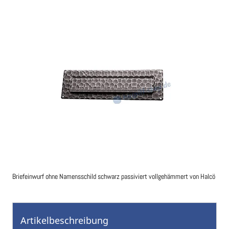
der
Bildgalerie
springen
Briefeinwurf ohne Namensschild schwarz passiviert vollgehämmert von Halcö
Zum
Anfang
der
Artikelbeschreibung
Bildgalerie