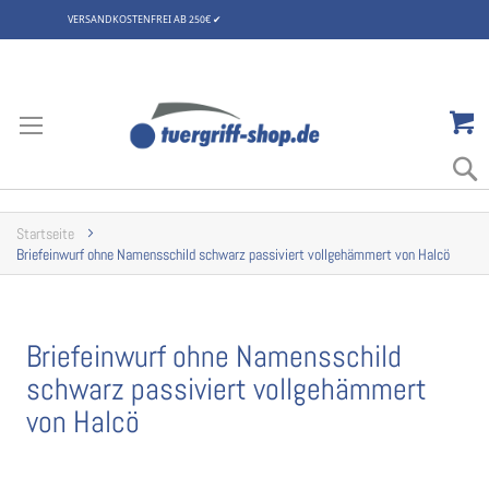
VERSANDKOSTENFREI AB 250€
✔
Zum
Inhalt
springen
Startseite
Briefeinwurf ohne Namensschild schwarz passiviert vollgehämmert von Halcö
Briefeinwurf ohne Namensschild
schwarz passiviert vollgehämmert
von Halcö
Zum
Ende