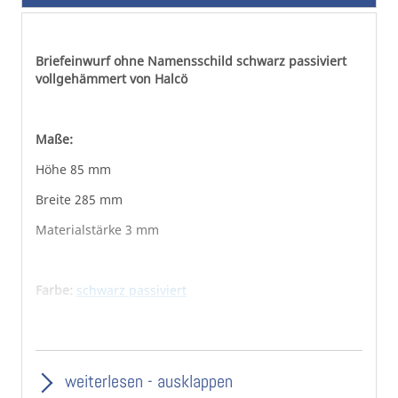
springen
Briefeinwurf ohne Namensschild schwarz passiviert
vollgehämmert von Halcö
Maße:
Höhe 85 mm
Breite 285 mm
Materialstärke 3 mm
Farbe:
schwarz passiviert
Material:
Eisen verzinkt und patiniert
weiterlesen - ausklappen
Inklusive Befestigungsmaterial (verzinkte