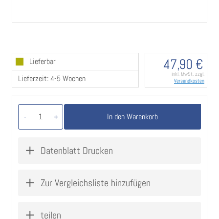
Gewindestifte mit Dübel)
Preis pro Stück !
Artikelzustand: neu
47,90 €
Lieferbar
inkl. MwSt. zzgl.
Lieferzeit: 4-5 Wochen
Versandkosten
In den Warenkorb
-
+
Datenblatt Drucken
Zur Vergleichsliste hinzufügen
teilen